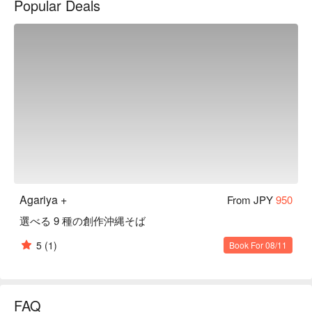
Popular Deals
濃厚沾麵：沖繩麵類中少見的辣味餐點，將手工製作的肉末辣
油溶入湯頭中，可選擇大辣、中辣、小辣。

【店内氛圍】鐵皮天花板搭配燈泡營造出舒適復古的療癒氛
圍。
Agariya +
From JPY
950
選べる 9 種の創作沖縄そば
5
(1)
Book For 08/11
FAQ