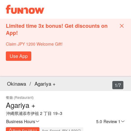
Limited time 3x bonus! Get discounts on
App!
Claim JPY 1200 Welcome Gift!
Use App
Okinawa
/
Agariya +
1/7
餐廳 (Restaurant)
Agariya +
沖縄県浦添市伊祖 2 丁目 19−3
Business Hours
5.0
·
Review 1
Book For 08/11
Avg. Spend JPY 1,500