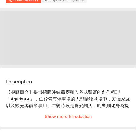
Description
【餐廳簡介】提供招牌沖繩蕎麥麵與各式豐富的創作料理
「Agariya +」，位於備有停車場的大型購物商場中，方便家庭
以及觀光客前來享用。午餐時段是蕎麥麵店，晚餐則化身為提
供您享受烤雞肉串的居酒屋！

Show more Introduction
【推薦菜色】

炙燒沖繩排骨麵：用筷子就能夾斷的軟嫩肉質，入口即化堪稱
一絕！
