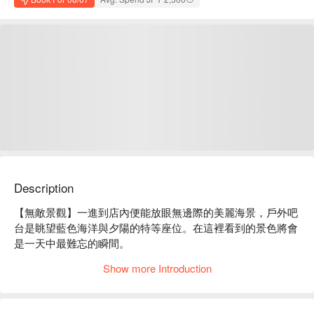
Description
【無敵景觀】一進到店內便能放眼無邊際的美麗海景，戶外吧
台是眺望藍色海洋與夕陽的特等座位。在這裡看到的景色將會
是一天中最難忘的瞬間。

【餐廳簡介】提供給情侶啜飲雞尾酒享受浪漫氛圍，或是與朋
Show more Introduction
友一同歡樂，想在美國村的海景酒吧享受微醺的夕陽美景就在
在「BAR MARS」！美麗的風景讓人想作為秘密基地占為己
有！
