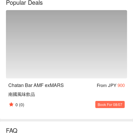
Popular Deals
【推薦菜色】

南國風味飲品：原創雞尾酒的夢幻色調，好喝又可愛很適合拍
張 Instagram 美照炫耀一番！另外還有提供令人開心的 
FunNow 會員獨家贈送！

飲品 Set：可從 100 種飲品中選 1 杯，以及小菜 3 選 1，讓您
Chatan Bar AMF exMARS
From JPY
900
南國風味飲品
0
(0)
Book For 08/07
FAQ