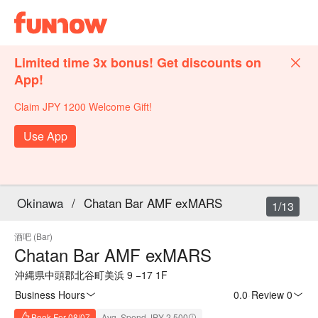
Limited time 3x bonus! Get discounts on
App!
Claim JPY 1200 Welcome Gift!
Use App
Okinawa
/
Chatan Bar AMF exMARS
1/13
酒吧 (Bar)
Chatan Bar AMF exMARS
沖縄県中頭郡北谷町美浜 9 −17 1F
Business Hours
0.0
·
Review 0
Book For 08/07
Avg. Spend JPY 2,500