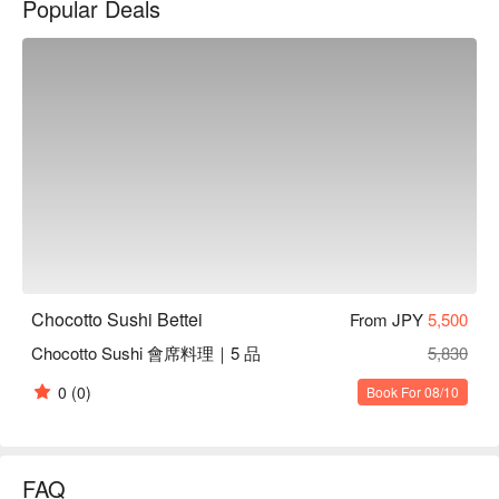
Popular Deals
的酒品供您選擇！

【絕佳氣氛】店內輕鬆的氣氛讓 1 人來用餐的客人也能感到非
常自在。另外，若是想要招待貴賓或是有重要聚會的話，店家
也設有精緻的獨立包廂可以使用唷。
Chocotto Sushi Bettei
From JPY
5,500
Chocotto Sushi 會席料理｜5 品
5,830
0
(0)
Book For 08/10
FAQ