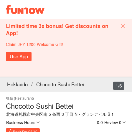
Limited time 3x bonus! Get discounts on
App!
Claim JPY 1200 Welcome Gift!
Use App
Hokkaido
/
Chocotto Sushi Bettei
1/6
餐廳 (Restaurant)
Chocotto Sushi Bettei
北海道札幌市中央区南 5 条西 3 丁目 N・グランデビル B 1
Business Hours
0.0
·
Review 0
Book For 08/10