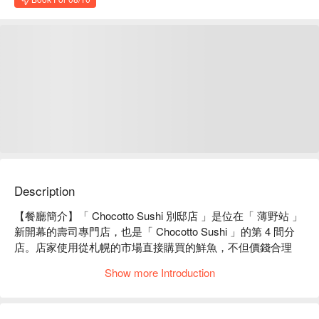
Description
【餐廳簡介】「 Chocotto Sushi 別邸店 」是位在「 薄野站 」
新開幕的壽司專門店，也是「 Chocotto Sushi 」的第 4 間分
店。店家使用從札幌的市場直接購買的鮮魚，不但價錢合理 
CP 質也超高，另外還有黑鮪魚以及各種沖繩直送的鮮魚，在
Show more Introduction
師傅專業的料理手法下，提供客人最新鮮美味的料理，保證您
吃了之後讚不絕口！

【優質原料】除了壽司和生魚片之外，也備有北海道和沖繩產