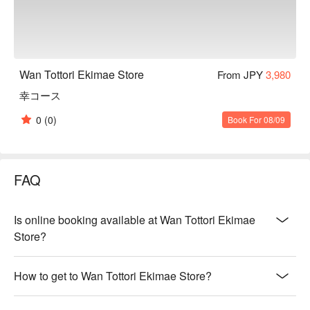
Wan Tottori Ekimae Store
From JPY
3,980
幸コース
0
(0)
Book For 08/09
FAQ
Is online booking available at Wan Tottori Ekimae
Store?
How to get to Wan Tottori Ekimae Store?