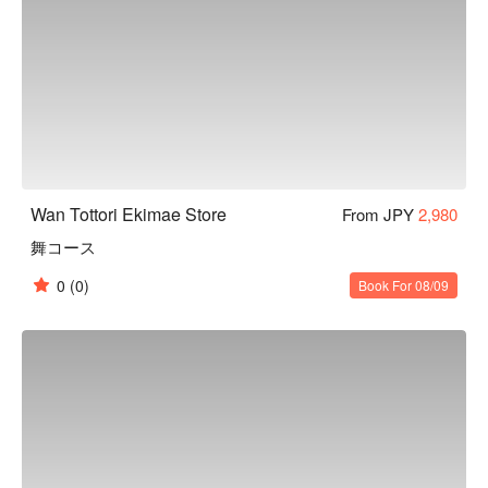
Wan Tottori Ekimae Store
From JPY
2,980
舞コース
0
(0)
Book For 08/09