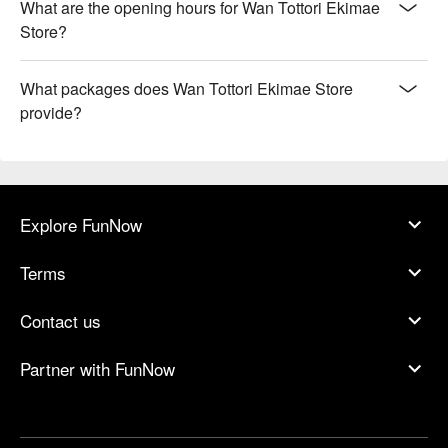
What are the opening hours for Wan Tottori Ekimae
Store?
What packages does Wan Tottori Ekimae Store
provide?
Explore FunNow
Terms
Contact us
Partner with FunNow