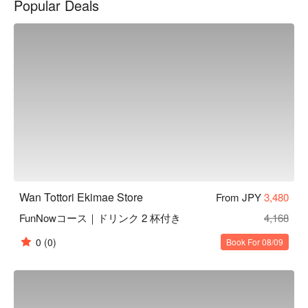
Popular Deals
間。在匠人精心設計的沈穩日式氛圍中，以美酒佳餚招待來
客、帶您品味日常之美。此外，如同店名「椀」（碗）一樣，
本店對於餐具也十分講究。店內部分餐具來自櫪木縣的純手工
益子燒，與餐廳裝潢完美結合，更襯托料理美味。

【招牌菜色】

餐前沙拉：本店提供的餐前沙拉可免費續盤，還有多種口味沙
拉醬任選搭配。飯前先用蔬菜墊肚子，可以減緩身體對醣分的
吸收，抑制血糖值急遽上升或過度攝取醣分。

陶杯裝啤酒：啤酒以陶瓷杯提供，用嚴選的杯子和益子燒的餐
盤為美食加分，帶給來客別有一番風味的用餐體驗。

一天一碗味噌湯：餐點最後會招待每人一碗味噌湯，湯中含有
的大豆蛋白可以溶解血液中的膽固醇，讓血管更健康喔！
Wan Tottori Ekimae Store
From JPY
3,480
FunNowコース｜ドリンク 2 杯付き
4,168
0
(0)
Book For 08/09