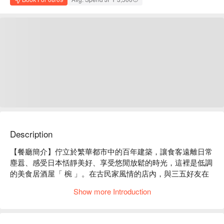
Description
【餐廳簡介】佇立於繁華都市中的百年建築，讓食客遠離日常
塵囂、感受日本恬靜美好、享受悠閒放鬆的時光，這裡是低調
的美食居酒屋「 椀 」。在古民家風情的店內，與三五好友在
隱密的包廂中，大啖創意和風現代料理吧！

Show more Introduction
【店家氛圍】「美食居酒屋 椀」的裝潢概念是營造出 “ 100 年
前的日本古民房 ” 的復古氣氛。使用木質建材及暖色系照明，
再以細竹及和服腰帶等材料裝飾店內，打造出純和風的用餐空