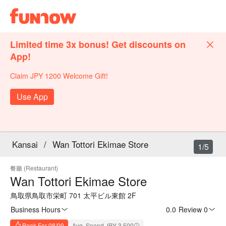
Limited time 3x bonus! Get discounts on
App!
Claim JPY 1200 Welcome Gift!
Use App
Kansai
/
Wan Tottori Ekimae Store
1/5
餐廳 (Restaurant)
Wan Tottori Ekimae Store
鳥取県鳥取市栄町 701 太平ビル東館 2F
Business Hours
0.0
·
Review 0
Book For 08/09
Avg. Spend JPY 3,500