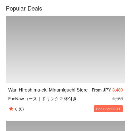
再以細竹及和服腰帶等材料裝飾店內，打造出純和風的用餐空
Popular Deals
間。在匠人精心設計的沈穩日式氛圍中，以美酒佳餚招待來
客、帶您品味日常之美。此外，如同店名「椀」（碗）一樣，
本店對於餐具也十分講究。店內部分餐具來自櫪木縣的純手工
益子燒，與餐廳裝潢完美結合，更襯托料理美味。

【招牌菜色】

餐前沙拉：本店提供的餐前沙拉可免費續盤，還有多種口味沙
拉醬任選搭配。飯前先用蔬菜墊肚子，可以減緩身體對醣分的
吸收，抑制血糖值急遽上升或過度攝取醣分。

陶杯裝啤酒：啤酒以陶瓷杯提供，用嚴選的杯子和益子燒的餐
盤為美食加分，帶給來客別有一番風味的用餐體驗。

一天一碗味噌湯：餐點最後會招待每人一碗味噌湯，湯中含有
的大豆蛋白可以溶解血液中的膽固醇，讓血管更健康喔！
Wan Hiroshima-eki Minamiguchi Store
From JPY
3,480
FunNowコース｜ドリンク 2 杯付き
4,168
0
(0)
Book For 08/11