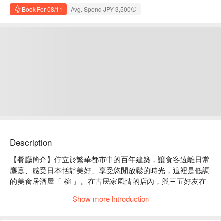
Book For 08/11
Avg. Spend JPY 3,500
Description
【餐廳簡介】佇立於繁華都市中的百年建築，讓食客遠離日常
塵囂、感受日本恬靜美好、享受悠閒放鬆的時光，這裡是低調
的美食居酒屋「 椀 」。在古民家風情的店內，與三五好友在
隱密的包廂中，大啖創意和風現代料理吧！

Show more Introduction
【店家氛圍】「美食居酒屋 椀」的裝潢概念是營造出 “ 100 年
前的日本古民房 ” 的復古氣氛。使用木質建材及暖色系照明，