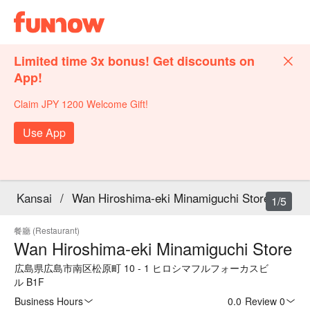
Limited time 3x bonus! Get discounts on
App!
Claim JPY 1200 Welcome Gift!
Use App
Kansai
/
Wan Hiroshima-eki Minamiguchi Store
1/5
餐廳 (Restaurant)
Wan Hiroshima-eki Minamiguchi Store
広島県広島市南区松原町 10 - 1 ヒロシマフルフォーカスビ
ル B1F
Business Hours
0.0
·
Review 0