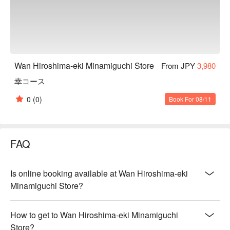
Wan Hiroshima-eki Minamiguchi Store
From JPY
3,980
幸コース
0
(0)
Book For 08/11
FAQ
Is online booking available at Wan Hiroshima-eki
Minamiguchi Store?
How to get to Wan Hiroshima-eki Minamiguchi
Store?