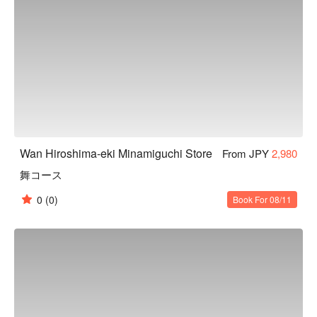
Wan Hiroshima-eki Minamiguchi Store
From JPY
2,980
舞コース
0
(0)
Book For 08/11