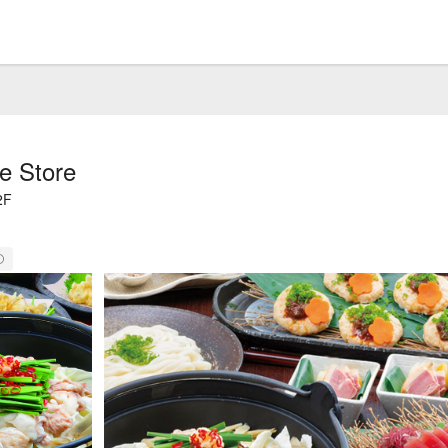
e Store
2F