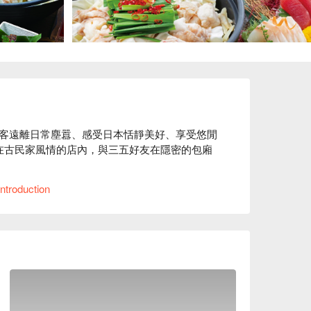
客遠離日常塵囂、感受日本恬靜美好、享受悠閒
。在古民家風情的店內，與三五好友在隱密的包廂
“ 100 年前的日本古民房 ” 的復古氣氛。使用
ntroduction
料裝飾店內，打造出純和風的用餐空間。在匠人
、帶您品味日常之美。此外，如同店名「 椀 」
部分餐具來自櫪木縣的純手工益子燒，與餐廳裝潢
多種口味沙拉醬任選搭配。飯前先用蔬菜墊肚
上升或過度攝取醣分。

益子燒的餐盤為美食加分，帶給來客別有一番風