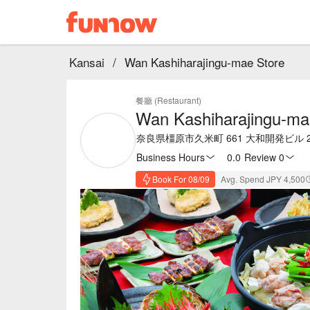
Kansai
/
Wan Kashiharajingu-mae Store
餐廳 (Restaurant)
Wan Kashiharajingu-ma
奈良県橿原市久米町 661 大和開発ビル 
Business Hours
0.0
·
Review 0
Book For 08/09
Avg. Spend JPY 4,500