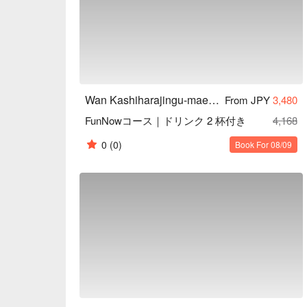
味的用餐體驗。

一天一碗味噌湯：餐點最後會招待每人一碗味噌湯
醇，讓血管更健康喔！
Wan Kashiharajingu-mae Store
From JPY
3,480
FunNowコース｜ドリンク 2 杯付き
4,168
0
(0)
Book For 08/09