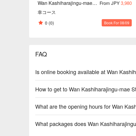
Wan Kashiharajingu-mae Store
From JPY
3,980
幸コース
0
(0)
Book For 08/09
FAQ
Is online booking available at Wan Kashi
How to get to Wan Kashiharajingu-mae S
What are the opening hours for Wan Kas
What packages does Wan Kashiharajingu