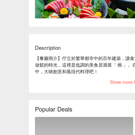
Description
【餐廳簡介】佇立於繁華都市中的百年建築，讓食
放鬆的時光，這裡是低調的美食居酒屋「 椀 」
中，大啖創意和風現代料理吧！

【店家氛圍】「美食居酒屋 椀」的裝潢概念是營造出 
Show more I
木質建材及暖色系照明，再以細竹及和服腰帶等材
精心設計的沈穩日式氛圍中，以美酒佳餚招待來客
（ 碗 ）一樣，本店對於餐具也十分講究。店內
完美結合，更襯托料理美味。

Popular Deals
【招牌菜色】

餐前沙拉：本店提供的餐前沙拉可免費續盤，還有
子，可以減緩身體對醣分的吸收，抑制血糖值急遽
陶杯裝啤酒：啤酒以陶瓷杯提供，用嚴選的杯子和