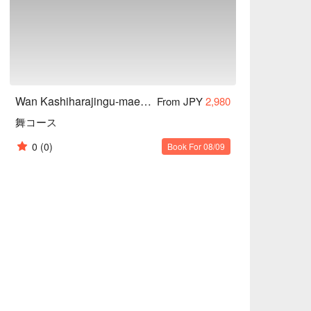
，湯中含有的大豆蛋白可以溶解血液中的膽固
Wan Kashiharajingu-mae Store
From JPY
2,980
舞コース
0
(0)
Book For 08/09