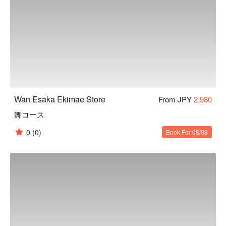
Wan Esaka Ekimae Store
From JPY
2,980
舞コース
0
(0)
Book For 08/08