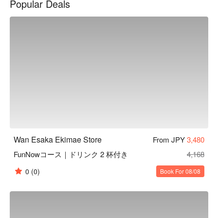
Popular Deals
間。在匠人精心設計的沈穩日式氛圍中，以美酒佳餚招待來
客、帶您品味日常之美。此外，如同店名「椀」（碗）一樣，
本店對於餐具也十分講究。店內部分餐具來自櫪木縣的純手工
益子燒，與餐廳裝潢完美結合，更襯托料理美味。

【招牌菜色】

餐前沙拉：本店提供的餐前沙拉可免費續盤，還有多種口味沙
拉醬任選搭配。飯前先用蔬菜墊肚子，可以減緩身體對醣分的
吸收，抑制血糖值急遽上升或過度攝取醣分。

陶杯裝啤酒：啤酒以陶瓷杯提供，用嚴選的杯子和益子燒的餐
盤為美食加分，帶給來客別有一番風味的用餐體驗。

一天一碗味噌湯：餐點最後會招待每人一碗味噌湯，湯中含有
的大豆蛋白可以溶解血液中的膽固醇，讓血管更健康喔！
Wan Esaka Ekimae Store
From JPY
3,480
FunNowコース｜ドリンク 2 杯付き
4,168
0
(0)
Book For 08/08