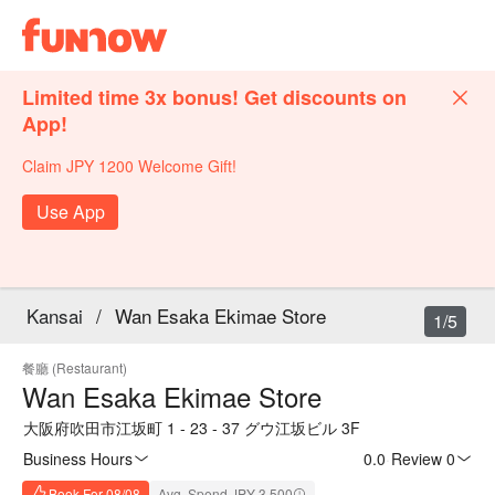
Limited time 3x bonus! Get discounts on
App!
Claim JPY 1200 Welcome Gift!
Use App
Kansai
/
Wan Esaka Ekimae Store
1/5
餐廳 (Restaurant)
Wan Esaka Ekimae Store
大阪府吹田市江坂町 1 - 23 - 37 グウ江坂ビル 3F
Business Hours
0.0
·
Review 0
Book For 08/08
Avg. Spend JPY 3,500