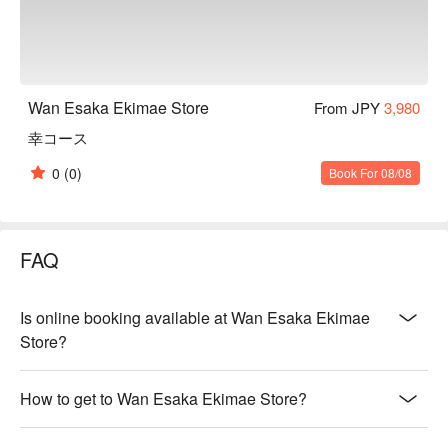
Wan Esaka Ekimae Store
From JPY
3,980
幸コース
0
(0)
Book For 08/08
FAQ
Is online booking available at Wan Esaka Ekimae
Store?
How to get to Wan Esaka Ekimae Store?