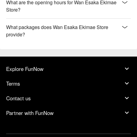
What are the opening hours for Wan Esaka Ekimae
Store?
What packages does Wan Esaka Ekimae Store
provide?
Explore FunNow
Terms
Contact us
Partner with FunNow