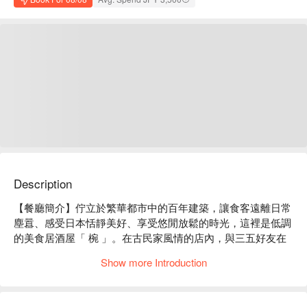
Description
【餐廳簡介】佇立於繁華都市中的百年建築，讓食客遠離日常
塵囂、感受日本恬靜美好、享受悠閒放鬆的時光，這裡是低調
的美食居酒屋「 椀 」。在古民家風情的店內，與三五好友在
隱密的包廂中，大啖創意和風現代料理吧！

Show more Introduction
【店家氛圍】「美食居酒屋 椀」的裝潢概念是營造出 “ 100 年
前的日本古民房 ” 的復古氣氛。使用木質建材及暖色系照明，
再以細竹及和服腰帶等材料裝飾店內，打造出純和風的用餐空