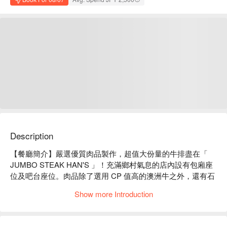
Description
【餐廳簡介】嚴選優質肉品製作，超值大份量的牛排盡在「 
JUMBO STEAK HAN'S 」！充滿鄉村氣息的店內設有包廂座
位及吧台座位。肉品除了選用 CP 值高的澳洲牛之外，還有石
垣牛、本部牛為首的優質牛肉、龍蝦等多元菜色，自助沙拉吧
Show more Introduction
則以當地蔬菜為主。「 JUMBO STEAK HAN'S 」同時備有兒
童菜單，滿足全家大小口福。

【招牌菜單】
