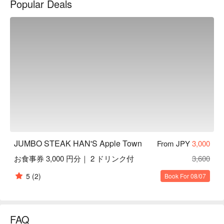
Popular Deals
冷藏後腿肉牛排：自開店以來長期受到眾人喜愛，最能代表「 
JUMBO STEAK HAN'S 」牛排館的牛排！牛肉先由技巧純熟
職人細心地去骨、去筋，因此不見紅肉本身難以適應的味道，
只吃的到上等好味。

丁骨牛排：號稱奢侈牛排，一次滿足您想吃莎朗牛排以及牛里
肌的心願！且這公道價僅在「 JUMBO STEAK HAN'S 」才有
呢！

戰斧牛排：使用牛排最夯的部分「 肋眼 」帶骨處製作成 1.2 
公斤超大牛排！其紅肉和脂肪的完美比例為最大特色。（須於 
1 日前事先預約）

【絕佳地點】餐廳位在新都心、歌町的購物商城 Apple Town 
內；購物完或是看完電影後，最適合來這用餐了！
JUMBO STEAK HAN'S Apple Town
From JPY
3,000
お食事券 3,000 円分｜ 2 ドリンク付
3,600
5
(2)
Book For 08/07
FAQ