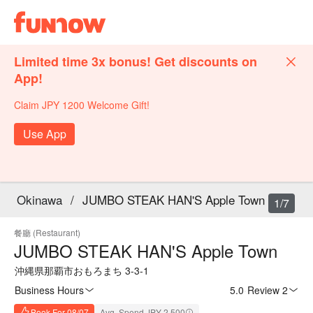
Limited time 3x bonus! Get discounts on
App!
Claim JPY 1200 Welcome Gift!
Use App
Okinawa
/
JUMBO STEAK HAN'S Apple Town
1/7
餐廳 (Restaurant)
JUMBO STEAK HAN'S Apple Town
沖縄県那覇市おもろまち 3-3-1
Business Hours
5.0
·
Review 2
Book For 08/07
Avg. Spend JPY 2,500