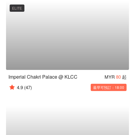
ELITE
Imperial Chakri Palace @ KLCC
MYR
80
起
4.9
(47)
最早可預訂：18:00