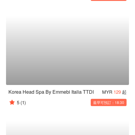
Korea Head Spa By Emmebi Italia TTDI
MYR
129
起
5
(1)
最早可預訂：18:30