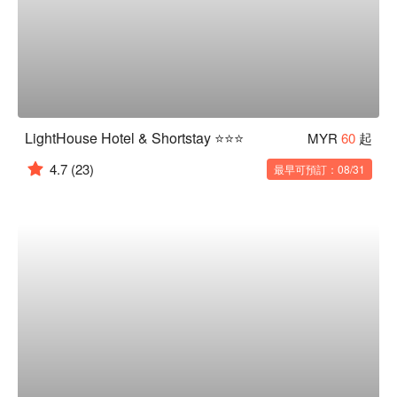
LightHouse Hotel & Shortstay ⭐⭐⭐
MYR
60
起
4.7
(23)
最早可預訂：08/31