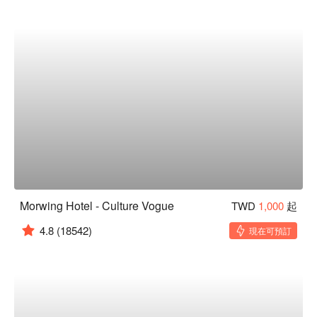
Morwing Hotel - Culture Vogue
TWD
1,000
起
4.8
(18542)
現在可預訂