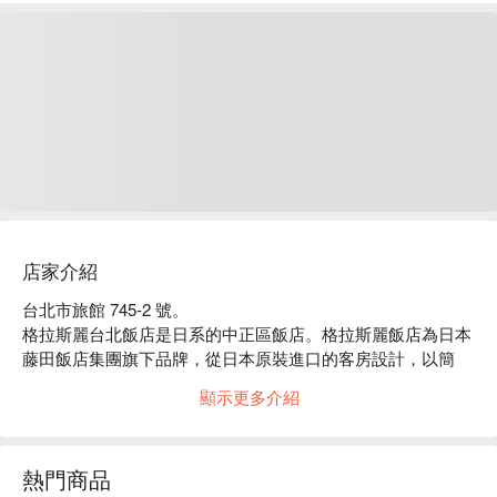
店家介紹
台北市旅館 745-2 號。

格拉斯麗台北飯店是日系的中正區飯店。格拉斯麗飯店為日本
藤田飯店集團旗下品牌，從日本原裝進口的客房設計，以簡
約、溫暖風格為主。

顯示更多介紹
格拉斯麗台北飯店評價：Google 4.6 星、FunNow 用戶 5 星好
評推薦

格拉斯麗台北飯店推薦：離捷運忠孝新生站步行 1 分鐘，鄰近
熱門商品
華山文創園區、光華商場、三創。館內客房除了貼心提供直式