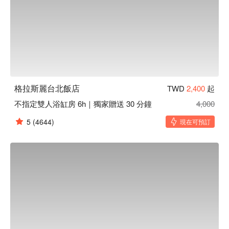
格拉斯麗台北飯店
TWD
2,400
起
不指定雙人浴缸房 6h｜獨家贈送 30 分鐘
4,000
5
(4644)
現在可預訂