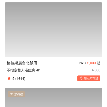
鏡、穿鞋拔、柔軟刷毛鞋刷、清潔噴霧、空氣清淨機等，更引
進「獨立型浴室」，為近年開業的 WHG 酒店特色，深受旅客
好評。

格拉斯麗台北飯店優惠、格拉斯麗台北飯店住宿方案、格拉斯
麗台北飯店休息方案立刻查看⬇︎
格拉斯麗台北飯店
TWD
2,000
起
不指定雙人浴缸房 4h
4,000
5
(4644)
現在可預訂
加碼禮