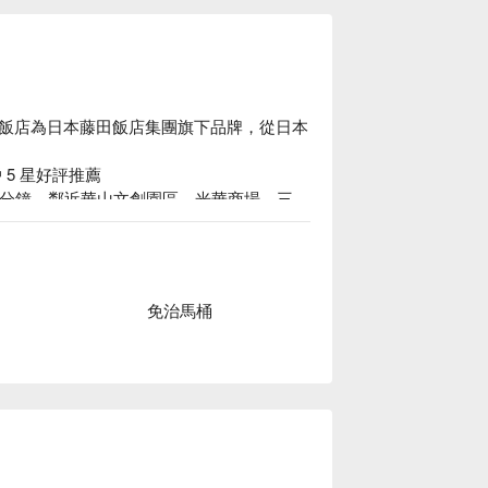
飯店為日本藤田飯店集團旗下品牌，從日本
 5 星好評推薦

 分鐘，鄰近華山文創園區、光華商場、三
刷毛鞋刷、清潔噴霧、空氣清淨機等，更引
，深受旅客好評。

案、格拉斯麗台北飯店休息方案立刻查看⬇︎
免治馬桶