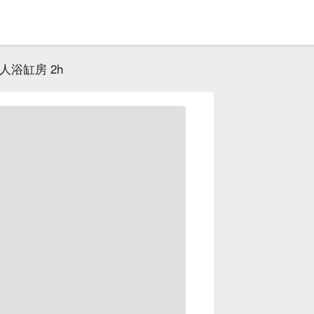
人浴缸房 2h