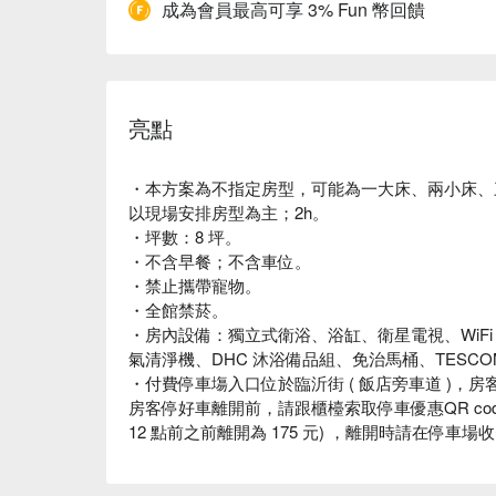
成為會員最高可享 3% Fun 幣回饋
亮點
・本方案為不指定房型，可能為一大床、兩小床、
以現場安排房型為主；2h。
・坪數：8 坪。
・不含早餐；不含車位。
・禁止攜帶寵物。
・全館禁菸。
・房內設備：獨立式衛浴、浴缸、衛星電視、WiFi 
氣清淨機、DHC 沐浴備品組、免治馬桶、TESCO
・付費停車塲入口位於臨沂街 ( 飯店旁車道 )，
房客停好車離開前，請跟櫃檯索取停車優惠QR code，
12 點前之前離開為 175 元) ，離開時請在停車場收