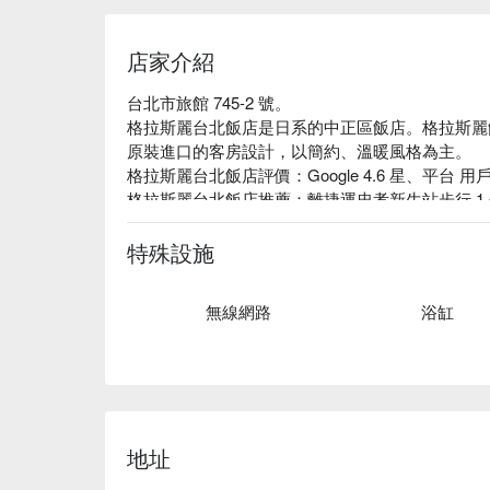
店家介紹
台北市旅館 745-2 號。

格拉斯麗台北飯店是日系的中正區飯店。格拉斯麗
原裝進口的客房設計，以簡約、溫暖風格為主。

格拉斯麗台北飯店評價：Google 4.6 星、平台 用戶
格拉斯麗台北飯店推薦：離捷運忠孝新生站步行 1
創。館內客房除了貼心提供直式鏡、穿鞋拔、柔軟
進「獨立型浴室」，為近年開業的 WHG 酒店特色
特殊設施
格拉斯麗台北飯店優惠、格拉斯麗台北飯店住宿方
無線網路
浴缸
地址