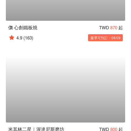
儛 心創鐵板燒
TWD
870
起
4.9
(163)
最早可預訂：08/09
米其林二星｜渥達尼斯磨坊
TWD
800
起