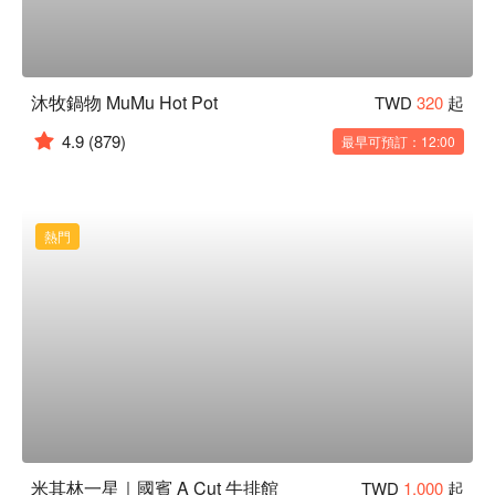
沐牧鍋物 MuMu Hot Pot
TWD
320
起
4.9
(879)
最早可預訂：12:00
熱門
米其林一星｜國賓 A Cut 牛排館
TWD
1,000
起