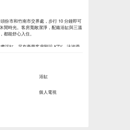
於頭份市和竹南市交界處，步行 10 分鐘即可
休閒時光。客房寬敞潔淨，配備浴缸與三溫
，都能舒心入住。

按摩浴缸，另有豪華客房附設 KTV、泳池滑
品汽車旅館住宿方案、亞曼尼 Spa 精品汽車旅
浴缸
個人電視