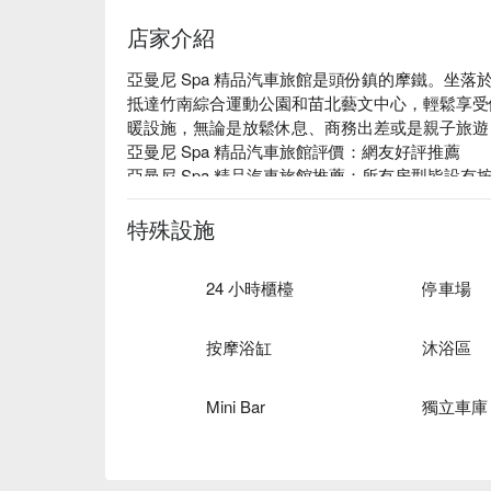
店家介紹
亞曼尼 Spa 精品汽車旅館是頭份鎮的摩鐵。坐落
抵達竹南綜合運動公園和苗北藝文中心，輕鬆享受
暖設施，無論是放鬆休息、商務出差或是親子旅遊
亞曼尼 Spa 精品汽車旅館評價：網友好評推薦

亞曼尼 Spa 精品汽車旅館推薦：所有房型皆設有
水道及麻將等，為您提供完美的住宿體驗。

亞曼尼 Spa 精品汽車旅館優惠、亞曼尼 Spa 精
特殊設施
館休息方案立刻查看⬇︎
24 小時櫃檯
停車場
按摩浴缸
沐浴區
Mini Bar
獨立車庫