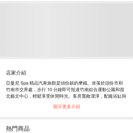
店家介紹
亞曼尼 Spa 精品汽車旅館是頭份鎮的摩鐵。坐落於頭份市和
竹南市交界處，步行 10 分鐘即可抵達竹南綜合運動公園和苗
北藝文中心，輕鬆享受休閒時光。客房寬敞潔淨，配備浴缸與
三溫暖設施，無論是放鬆休息、商務出差或是親子旅遊，都能
顯示更多介紹
舒心入住。

亞曼尼 Spa 精品汽車旅館評價：網友好評推薦

亞曼尼 Spa 精品汽車旅館推薦：所有房型皆設有按摩浴缸，
熱門商品
另有豪華客房附設 KTV、泳池滑水道及麻將等，為您提供完美