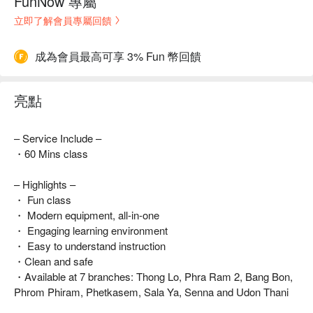
FunNow 專屬
立即了解會員專屬回饋
成為會員最高可享 3% Fun 幣回饋
亮點
– Service Include –
・60 Mins class
– Highlights –
・ Fun class
・ Modern equipment, all-in-one
・ Engaging learning environment
・ Easy to understand instruction
・Clean and safe
・Available at 7 branches: Thong Lo, Phra Ram 2, Bang Bon,
Phrom Phiram, Phetkasem, Sala Ya, Senna and Udon Thani