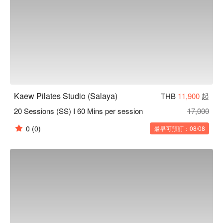
Kaew Pilates Studio (Salaya)
THB
11,900
起
20 Sessions (SS) I 60 Mins per session
17,000
0
(0)
最早可預訂：08/08