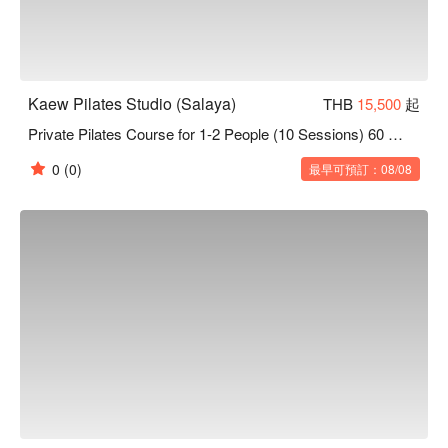
Kaew Pilates Studio (Salaya)
THB
15,500
起
Private Pilates Course for 1-2 People (10 Sessions) 60 Mins
0
(0)
最早可預訂：08/08