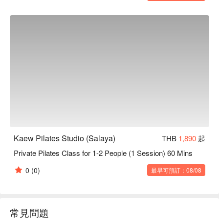
Kaew Pilates Studio (Salaya)
THB
1,890
起
Private Pilates Class for 1-2 People (1 Session) 60 Mins
0
(0)
最早可預訂：08/08
常見問題