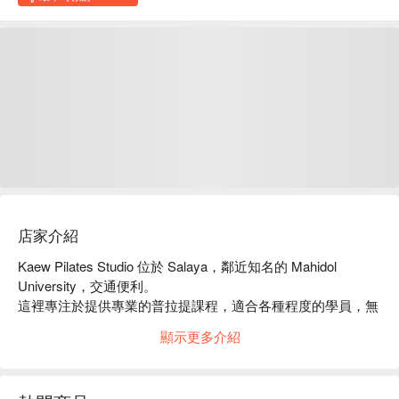
店家介紹
Kaew Pilates Studio 位於 Salaya，鄰近知名的 Mahidol 
University，交通便利。

這裡專注於提供專業的普拉提課程，適合各種程度的學員，無
論是初學者還是進階者都能找到合適的課程。

顯示更多介紹
店內環境舒適，設備齊全，深受學員好評，許多顧客讚揚教練
的專業指導和友善氛圍。

無論你是想增強核心力量、改善柔韌性，還是尋求放鬆身心的