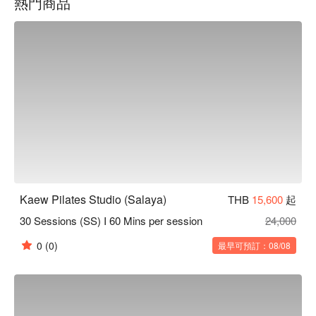
熱門商品
方式，Kaew Pilates Studio 都是理想之選。

用 FunNow 預訂立即享優惠！
Kaew Pilates Studio (Salaya)
THB
15,600
起
30 Sessions (SS) I 60 Mins per session
24,000
0
(0)
最早可預訂：08/08