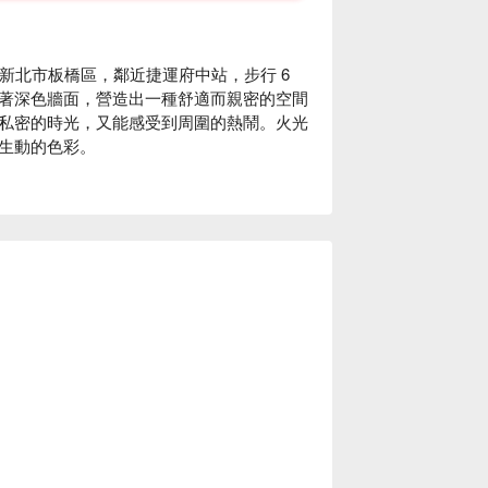
台灣新北市板橋區，鄰近捷運府中站，步行 6 
著深色牆面，營造出一種舒適而親密的空間
私密的時光，又能感受到周圍的熱鬧。火光
生動的色彩。

運喜知次，無疑成為提升聚會或用餐體驗的
享受，也為每一次的相聚增添獨特的記憶。

、商業晚餐、公司聚餐、特殊節日、慶生、
主義、寵物友善、親子友善、有無線網路、