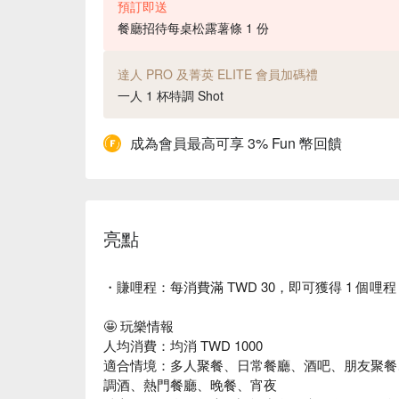
預訂即送
餐廳招待每桌松露薯條 1 份
達人 PRO 及菁英 ELITE 會員加碼禮
一人 1 杯特調 Shot
成為會員最高可享 3% Fun 幣回饋
亮點
・賺哩程：每消費滿 TWD 30，即可獲得 1 個哩程
🤩 玩樂情報
人均消費：均消 TWD 1000
適合情境：多人聚餐、日常餐廳、酒吧、朋友聚餐
調酒、熱門餐廳、晚餐、宵夜