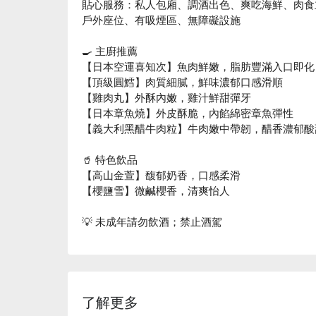
貼心服務：私人包廂、調酒出色、爽吃海鮮、肉食
戶外座位、有吸煙區、無障礙設施
🍳 主廚推薦
【日本空運喜知次】魚肉鮮嫩，脂肪豐滿入口即化
【頂級圓鱈】肉質細膩，鮮味濃郁口感滑順
【雞肉丸】外酥內嫩，雞汁鮮甜彈牙
【日本章魚燒】外皮酥脆，內餡綿密章魚彈性
【義大利黑醋牛肉粒】牛肉嫩中帶韌，醋香濃郁酸
🥤 特色飲品
【高山金萱】馥郁奶香，口感柔滑
【櫻鹽雪】微鹹櫻香，清爽怡人
💡 未成年請勿飲酒；禁止酒駕
了解更多