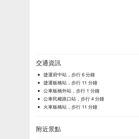
【雞肉丸】外酥內嫩，雞汁鮮甜彈牙

【日本章魚燒】外皮酥脆，內餡綿密章魚彈性

【義大利黑醋牛肉粒】牛肉嫩中帶韌，醋香濃郁酸甜
🥤 特色飲品

【高山金萱】馥郁奶香，口感柔滑

【櫻鹽雪】微鹹櫻香，清爽怡人

💡 未成年請勿飲酒；禁止酒駕
交通資訊
捷運府中站，步行 6 分鐘
捷運板橋站，步行 11 分鐘
公車板橋外站，步行 1 分鐘
公車民權路口站，步行 4 分鐘
火車板橋站，步行 11 分鐘
附近景點