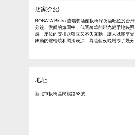
店家介紹
ROBATA Bistro 爐端餐酒館板橋深夜酒吧位於
分鐘。微醺的氛圍中，低調奢華的燈光輕柔地映照
感。座位的安排既獨立又不失互動，讓人既能享受
舞動的爐端燒和調酒表演，為這個夜晚增添了幾分
在這樣的氛圍中，品嚐高山金萱、櫻鹽雪和日本空
完美催化劑。這些精心挑選的項目不僅豐富了味覺
🤩 玩樂情報

地址
人均消費：均消 TWD 1000

適合情境：多人聚餐、日常餐廳、酒吧、朋友聚餐
調酒、熱門餐廳、晚餐、宵夜

新北市板橋區民族路58號
貼心服務：私人包廂、調酒出色、爽吃海鮮、肉食
戶外座位、有吸煙區、無障礙設施

🍳 主廚推薦

【日本空運喜知次】魚肉鮮嫩，脂肪豐滿入口即化

【頂級圓鱈】肉質細膩，鮮味濃郁口感滑順
