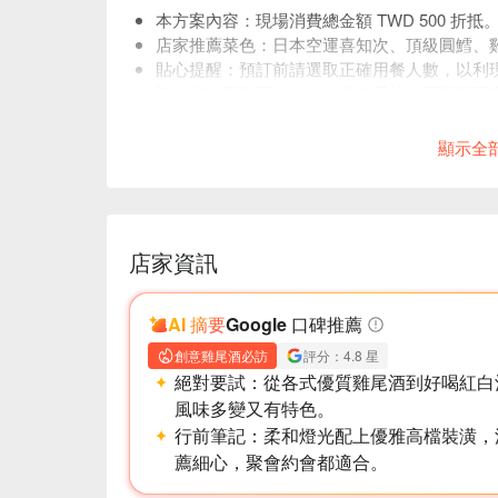
本方案內容：現場消費總金額 TWD 500 折抵
店家推薦菜色：日本空運喜知次、頂級圓鱈、
貼心提醒：預訂前請選取正確用餐人數，以利
訂，可使用揪團功能，以避免系統分配至不同
店內低消為一人TWD 500，均消為 TWD 1000
顯示全
店家資訊
AI 摘要
Google 口碑推薦
創意雞尾酒必訪
評分：4.8 星
絕對要試：
從各式優質雞尾酒到好喝紅白
風味多變又有特色。
行前筆記：
柔和燈光配上優雅高檔裝潢，
薦細心，聚會約會都適合。