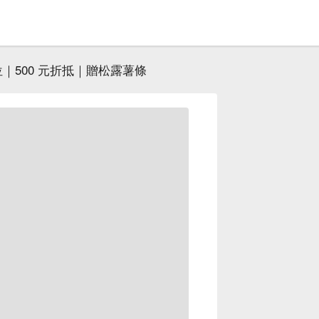
｜500 元折抵｜贈松露薯條