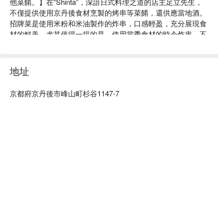
他菜餚。】在“Shinta”，深諳日式料理之道的店主足立先生，
不僅提供使用京丹後食材烹製的烤串等菜餚，還供應當地酒。
招牌菜是使用米粉和米油製作的炸串，口感輕盈，充分展現食
材的鮮美。尤其值得一提的是，使用當季食材的時令炸串，不
加醬汁，而是根據食材的不同添加不同的調味料。您可以一邊
享用炸串，一邊悠閒地小酌一杯。此外，如果仔細觀察擺放在
吧台的每日小菜和單點菜餚，還能發現各種時令菜餚，彷彿置
地址
身於一家小餐館。此外，京丹後當地酒更是不容錯過。店內供
應的酒水來自與「玉川」和「白木久」等淵源頗深的當地酒
京都府京丹後市峰山町杉谷1147-7
廠，共有七個品牌。在這裡，您可以盡情享受京丹後美食的魅
力。
