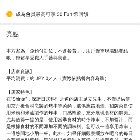
成為會員最高可享 30 Fun 幣回饋
亮點
本方案為「免預付訂位，不含餐費」，用戶僅需現場點餐結
帳，輕鬆享受職人手藝與美食。
【店家資訊】
平均消費：約 JPY 0／人（實際依點餐內容為準）
【店家特色】
在“Shinta”，深諳日式料理之道的店主足立先生，不僅提供使
用京丹後食材烹製的烤串等菜餚，還供應當地酒。招牌菜是使
用米粉和米油製作的炸串，口感輕盈，充分展現食材的鮮美。
尤其值得一提的是，使用當季食材的時令炸串，不加醬汁，而
是根據食材的不同添加不同的調味料。您可以一邊享用炸串，
一邊悠閒地小酌一杯。此外，如果仔細觀察擺放在吧台的每日
小菜和單點菜餚，還能發現各種時令菜餚，彷彿置身於一家小