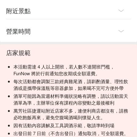
附近景點
營業時間
店家規範
本活動需達 4 人以上開班，若人數不達開班門檻，
FunNow 將於行前通知您改期或全額退費。
每次活動都會調製三款經典雞尾酒，請斟酌酒量、理性飲
酒或是攜帶保溫瓶等容器參加，如果喝不完可方便外帶
酒單可能因為當週材料準備狀況略有調整，請以活動當天
酒單為準，主辦單位保有課程內容變動之最後權利
萬芳社區捷運站附近店家不多，連便利商店都沒有，請務
必吃飽飯再來，避免空腹喝酒喝到懷疑人生。
因有活動內容講解及工具調酒示範，敬請準時到場
出發日前 7 日前（不含出發日）通知取消，可全額退費。