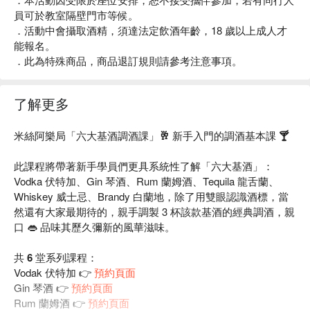
員可於教室隔壁門市等候。
．活動中會攝取酒精，須達法定飲酒年齡，18 歲以上成人才
能報名。
．此為特殊商品，商品退訂規則請參考注意事項。
了解更多
米絲阿樂局「六大基酒調酒課」🥂 新手入門的調酒基本課 🍸
此課程將帶著新手學員們更具系統性了解「六大基酒」：
Vodka 伏特加、Gin 琴酒、Rum 蘭姆酒、Tequila 龍舌蘭、
Whiskey 威士忌、Brandy 白蘭地，除了用雙眼認識酒標，當
然還有大家最期待的，親手調製 3 杯該款基酒的經典調酒，親
口 👄 品味其歷久彌新的風華滋味。
共 6 堂系列課程：
Vodak 伏特加 👉
預約頁面
Gin 琴酒 👉
預約頁面
Rum 蘭姆酒 👉
預約頁面