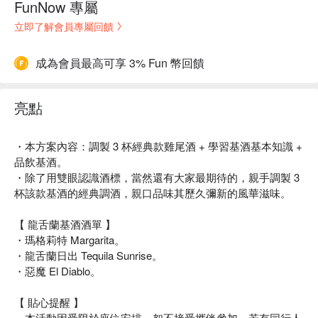
FunNow 專屬
立即了解會員專屬回饋
成為會員最高可享 3% Fun 幣回饋
亮點
・本方案內容：調製 3 杯經典款雞尾酒 + 學習基酒基本知識 +
品飲基酒。
・除了用雙眼認識酒標，當然還有大家最期待的，親手調製 3
杯該款基酒的經典調酒，親口品味其歷久彌新的風華滋味。
【 龍舌蘭基酒酒單 】
・瑪格莉特 Margarita。
・龍舌蘭日出 Tequila Sunrise。
・惡魔 El Diablo。
【 貼心提醒 】
．本活動因受限於座位安排，恕不接受攜伴參加，若有同行人