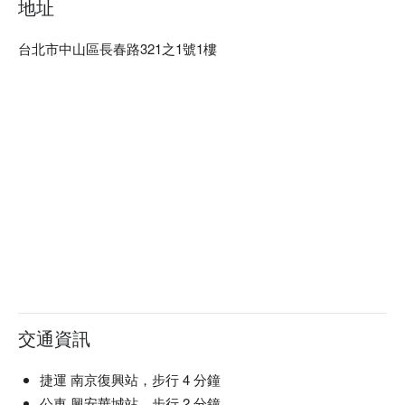
地址
台北市中山區長春路321之1號1樓
交通資訊
捷運 南京復興站，步行 4 分鐘
公車 興安華城站，步行 2 分鐘