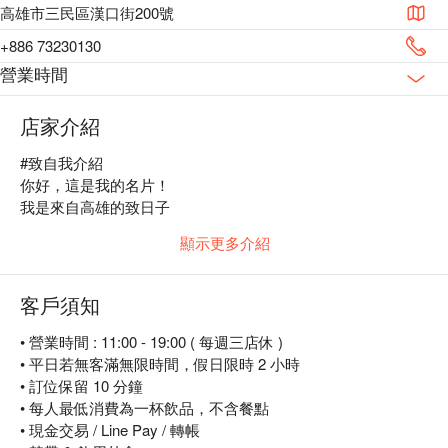
高雄市三民區漢口街200號
+886 73230130
營業時間
店家介紹
#致自我介紹

你好，這是我的名片！

我是來自高雄的致日子

是一間寵物友善的咖啡廳

顯示更多介紹
我們有吃可愛長大的店狗

還有一群可鹽可甜的夥伴

客戶須知
當初只是想要開間牛肉麵店

後來認識了咖啡愛上了甜點

• 營業時間 : 11:00 - 19:00 ( 每週三店休 )
所以致日子集結了所有喜好

• 平日若無客滿無限時間，假日限時 2 小時
目前小有名氣是老闆的初衷

• 訂位保留 10 分鐘
一碗被咖啡廳耽誤的牛肉麵

• 每人最低消費為一杯飲品，不含餐點
這是我們致日子的金字招牌

• 現金交易 / Line Pay / 轉帳