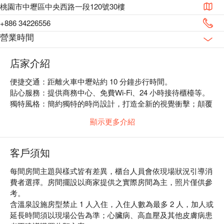
桃園市中壢區中央西路一段120號30樓
+886 34226556
營業時間
店家介紹
便捷交通：距離火車中壢站約 10 分鐘步行時間。

貼心服務：提供商務中心、免費Wi-Fi、24 小時接待櫃檯等。

獨特風格：簡約獨特的時尚設計，打造全新的視覺衝擊；顛覆
高貴奢華的傳統思維，強調平價享受極致的創意美學。
顯示更多介紹
客戶須知
每間房間主題與樣式皆有差異，櫃台人員會依現場狀況引導消
費者選擇。房間擺設以商家提供之實際房間為主，照片僅供參
考。
含溫泉設施房型禁止 1 人入住，入住人數為最多 2 人，加人或
延長時間須以現場公告為準；心臟病、高血壓及其他皮膚病患