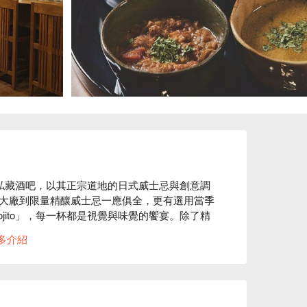
的私藏酒吧，以其正宗道地的日式威士忌與創意調
大廠到限量精釀威士忌一應俱全，更有選用當季
jito」，每一杯都是視覺與味覺的饗宴。除了精
「藥膳咖哩」到各式開胃小點、沙拉、肉類主食
多介紹
能吃得心滿意足。無論是尋找一間能從第一攤就
，甚至是一個人小酌，麻布十番 BAR 新海都
擇，每一口都是對日本匠人精神的致敬。
