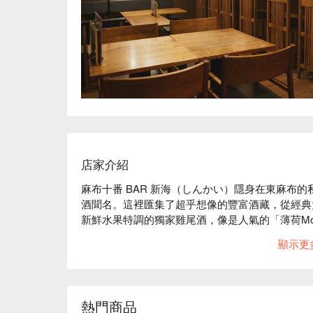
店家介紹
麻布十番 BAR 新海（しんかい）隱身在東麻布
酒聞名。這裡匯集了超乎想像的豐富酒藏，從經典
新鮮水果特調的獨家雞尾酒，像是人氣的「薄荷Mo
彩的美酒，這裡的餐點也同樣令人驚艷，從招牌的
顯示更
與米飯料理，豐富多元的選擇，即使是晚餐時段也
開始享受的餐酒館，或是約會、商務洽談、姐妹聚會
能提供最完美的沉浸式體驗。

【招牌菜色】

熱門商品
日式威士忌：匯集了從經典品牌到限量款的豐富選