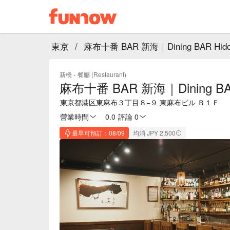
東京
/
麻布十番 BAR 新海｜Dining BAR Hi
新橋
·
餐廳 (Restaurant)
麻布十番 BAR 新海｜Dining BA
東京都港区東麻布３丁目８−９ 東麻布ビル Ｂ１Ｆ
營業時間
0.0
·
評論 0
最早可預訂：08/09
均消 JPY 2,500