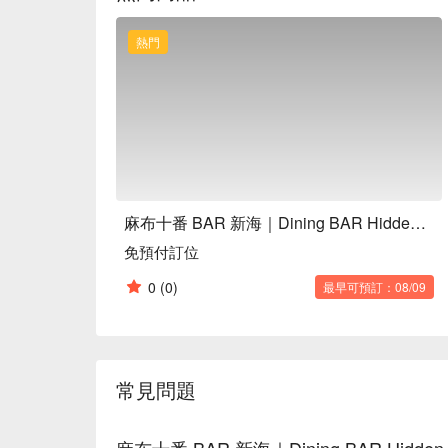
季節水果調酒：選用當季最新鮮的水果特調，如人氣
饗宴。

熱門
招牌藥膳咖哩：獨家秘製的風味，溫潤又帶著深度
精選肉類料理：從前菜到主食，多樣化的肉品選擇
【口碑好評】

麻布十番 BAR 新海在Google評分高達4.3顆
價，稱讚這裡不僅氣氛「沉穩時尚」，是「麻布十
士忌與創意調酒」，搭配「出乎意料美味的餐點」
聚餐，還是一個人靜靜小酌」，都能感受到賓至如
【更多推薦】

麻布十番 BAR 新海｜Dining BAR Hidden Lounge｜東京餐酒館
麻布十番 BAR 新海的地理位置超便利，從都營
免預付訂位
抵達這處隱密而有質感的空間。不論是想要在東京
鬆小酌」，或是與「好友們的深夜食堂」，這裡都是
0
(0)
最早可預訂：08/09
19:00還有「歡樂時光Happy Hour」，讓你以
想在東京的夜晚來點不一樣的質感體驗嗎？現在就打開
位，免排隊、免打電話，輕鬆享受專屬你的東京夜
常見問題
麻布十番 BAR 新海｜Dining BAR Hid