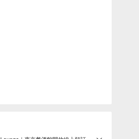
的「薄荷Mojito」，每一杯都是視覺與味覺的
，絕對是來這裡不能錯過的必點。

，搭配美酒更是享受。

星，累積超過50則真實評價！許多旅客都給予高度評
番的私藏酒吧」，更驚豔於「正宗道地的日式威
，讓人顛覆對酒吧的想像。無論是「約會、朋友
歸的舒適體驗。

大江戶線「麻布十番站」出來，只要步行1分鐘就能
自由行時尋找一個「約會首選」、下班後的「放
絕佳選擇。更棒的是，這裡每天傍晚17:00至
更划算的價格，享受美酒佳餚。

 FunNow，預訂「麻布十番 BAR 新海」的座
晚，省下寶貴的旅遊時間！
den Lounge｜東京餐酒館開放線上預訂