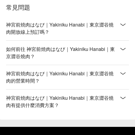
餐廳地理位置超便利！距離東京 Metro 銀座線外苑前站只要步
常見問題
行 5 分鐘，從表參道站走過來也只需 10 分鐘，不論是剛在表
參道或原宿逛街血拼完，或是準備前往國立競技場看比賽，都
能輕鬆抵達。店內氛圍融合了日式高雅與現代時尚，提供一個
神宮前焼肉はなび｜Yakiniku Hanabi｜東京澀谷燒
既放鬆又充滿高級感的舒適空間，非常適合情侶約會、姐妹淘
肉開放線上預訂嗎？
聚餐，或是一家大小享受天倫之樂。這裡不僅僅是享用燒肉的
地方，更是讓您在旅途中創造美好回憶的秘密基地！

如何前往 神宮前焼肉はなび｜Yakiniku Hanabi｜東
現在就透過 FunNow 預訂「神宮前焼肉はなび」的座位，輕鬆
京澀谷燒肉？
省去排隊與打電話的時間，讓您寶貴的日本自由行，每分每秒
都充滿驚喜與美味！
神宮前焼肉はなび｜Yakiniku Hanabi｜東京澀谷燒
肉的營業時間？
神宮前焼肉はなび｜Yakiniku Hanabi｜東京澀谷燒
肉有提供什麼消費方案？