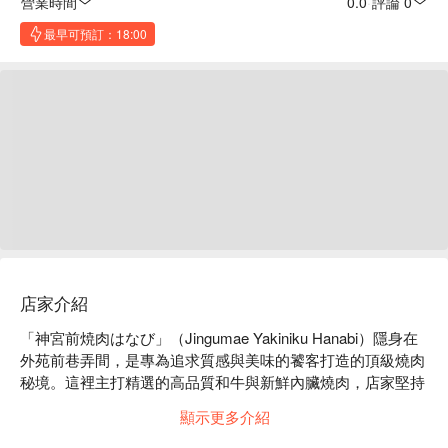
營業時間
0.0
·
評論 0
最早可預訂：18:00
店家介紹
「神宮前焼肉はなび」（Jingumae Yakiniku Hanabi）隱身在
外苑前巷弄間，是專為追求質感與美味的饕客打造的頂級燒肉
秘境。這裡主打精選的高品質和牛與新鮮內臟燒肉，店家堅持
每日新鮮採購、全程冷藏不冷凍，確保每片肉都能呈現食材最
顯示更多介紹
原始、最濃郁的風味與多汁口感。您將在奢華卻不失溫馨的舒
適空間中，以超乎預期的合理價位，體驗一場充滿溫暖款待的