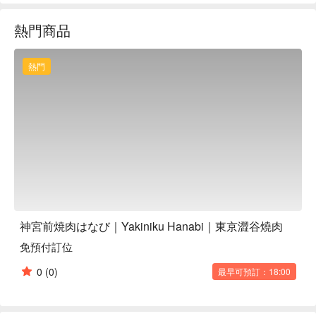
燒肉饗宴。不僅能品嚐到食材的極致原味，這裡也提供多樣化
熱門商品
的套餐選擇，無論是家族聚餐、姐妹淘的歡樂時光，或是表參
道購物後的浪漫約會，都能找到最適合您的方案。

【招牌菜色】

熱門
精選和牛燒肉：店家每日嚴選頂級和牛，堅持冷藏不冷凍，將
和牛最鮮美的原汁原味，鎖在每一片入口即化的肉片中，完美
呈現其豐富油花與細緻肉質。

鮮切內臟燒肉：特選的內臟部位同樣堅持新鮮直送，口感Q
彈、風味獨特，搭配秘製醬汁燒烤後，更能凸顯其爽脆與濃郁
滋味，是饕客們不可錯過的隱藏美味。

招牌牛筋咖哩：為整場燒肉盛宴畫下完美句點的秘製牛筋咖
哩，慢燉入味的軟嫩牛筋與香醇咖哩醬汁完美融合，熱騰騰的
白飯淋上這一味，保證讓您心滿意足！

【口碑好評】

神宮前焼肉はなび｜Yakiniku Hanabi｜東京澀谷燒肉
『神宮前焼肉はなび』在 Google 上擁有 4.5 顆星的亮眼高評
免預付訂位
價，超過百則顧客評論都一致推薦這裡新鮮頂級的肉品與貼心
服務。許多人來過一次就變成老主顧，大讚肉質優異、口感絕
0
(0)
最早可預訂：18:00
佳，搭配舒適的用餐氛圍，絕對是回訪率超高的東京燒肉首
選！

【更多推薦】
