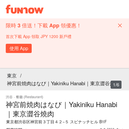
限時 3 倍送！下載 App 領優惠！
首次下載 App 領取 JPY 1200 新戶禮
使用 App
東京
/
神宮前焼肉はなび｜Yakiniku Hanabi｜東京澀谷燒肉
1/6
渋谷
·
餐廳 (Restaurant)
神宮前焼肉はなび｜Yakiniku Hanabi
｜東京澀谷燒肉
東京都渋谷区神宮前３丁目４２−５ スピナッチヒル B1F