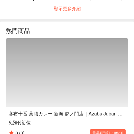
麩質的藥膳咖哩，不只堅持不加麵粉、少油、低卡，更融合超
顯示更多介紹
過17種精選香料，用長時間慢熬洋蔥和番茄，把食材的鮮甜濃
縮到極致。這裡的咖哩溫和不刺激，吃完不怕胃不舒服，而且
還能把米飯換成低碳高蛋白的「大豆米飯」，蛋白質增加26
熱門商品
克、碳水化合物減少85%，讓你吃得健康又飽足。店家七款藥
膳咖哩中，更有三款是純植物配方，蔬食或純素朋友都能安心
享用喔！

【招牌菜色】

豚絞肉辣椒咖哩：香辣過癮的豬絞肉，搭配多種蔬菜高湯熬
煮，辛香料層次豐富，美味又開胃。

山椒香氣菇菇蓮藕咖哩：虎之門店限定！獨特的山椒香氣與鮮
甜的菇類、爽脆的蓮藕完美結合，風味細緻優雅。

純素藥膳咖哩：多款100%植物性食材製作的咖哩，讓蔬食朋
友也能品嚐到健康美味的日式藥膳咖哩。

午間限定！自家製藥膳蔬菜醃漬物吃到飽：十種蔬菜搭配多種
香料和北海道甜菜糖，酸甜開胃，搭配咖哩風味更提升，午餐
時段還能免費續加，真的超划算！

麻布十番 薬膳カレー 新海 虎ノ門店｜Azabu Juban Medicinal Curry Shinkai Toranomon｜東京神谷町咖哩
【口碑好評】

免預付訂位
在Google上獲得4.4星高分好評的「麻布十番 薬膳カレー 新海 
虎ノ門店」，是許多饕客來到神谷町虎之門一帶必訪的口袋名
0
(0)
最早可預訂：08/10