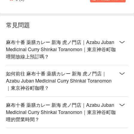
單。許多顧客都稱讚這裡有著時尚酒吧的氛圍，用餐環境非常
舒服。尤其午餐時段，只要一份1400日圓就能享用兩款藥膳咖
哩，份量足夠又划算。網友們特別推薦「豚絞肉辣椒咖哩」香
辣帶勁，搭配蔬菜的鮮甜，讓人吃得津津有味。更棒的是，午
常見問題
餐還能享用無限續加的特製藥膳蔬菜醃漬物，清爽解膩，超級
加分！不少人都說要是住得近，一定會常常來光顧呢。

【更多推薦】

麻布十番 薬膳カレー 新海 虎ノ門店｜Azabu Juban
「麻布十番 薬膳カレー 新海 虎ノ門店」地點超級方便，從東
Medicinal Curry Shinkai Toranomon｜東京神谷町咖
京地鐵日比谷線「神谷町站」出來，步行2分鐘就到，即使從
哩開放線上預訂嗎？
三田線「御成門站」或銀座線「虎之門站」走過來也只要9分
鐘。店家裝潢融合現代居酒屋風格，舒適又時尚，不論是午間
如何前往 麻布十番 薬膳カレー 新海 虎ノ門店｜
的健康午餐，還是下班後的輕鬆晚餐，都非常適合。如果你是
Azabu Juban Medicinal Curry Shinkai Toranomon
注重健康、喜歡特色香料咖哩，或是正在找尋純素友善餐廳的
｜東京神谷町咖哩？
台灣自由行旅客，這裡絕對是你在東京虎之門的最佳選擇。別
再排隊浪費時間，現在就打開FunNow輕鬆預訂座位吧！
麻布十番 薬膳カレー 新海 虎ノ門店｜Azabu Juban
Medicinal Curry Shinkai Toranomon｜東京神谷町咖
哩的營業時間？