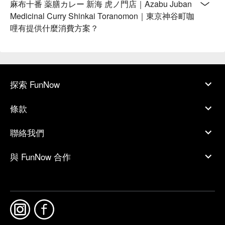
麻布十番 薬膳カレー 新海 虎ノ門店｜Azabu Juban
Medicinal Curry Shinkai Toranomon｜東京神谷町咖
哩有提供什麼消費方案？
探索 FunNow
條款
聯絡我們
與 FunNow 合作