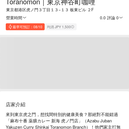
Toranomon｜東京神谷町咖哩
東京都港区虎ノ門３丁目１３−１３ 板東ビル ２F
營業時間
0.0
·
評論 0
最早可預訂：08/10
均消 JPY 1,500
店家介紹
來到東京虎之門，想找間特別的健康美食？那絕對不能錯過
「麻布十番 薬膳カレー 新海 虎ノ門店」（Azabu Juban 
Yakuzen Curry Shinkai Toranomon Branch）！他們家主打無