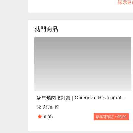
顯示更
食材烹製的套餐等，讓您盡享美味。店內環境寧靜
裡也是舉辦私人派對和婚禮後派對的熱門場所，最多
※ 內容由 AI 翻譯而成
熱門商品
練馬燒肉吃到飽｜Churrasco Restaurant ALEGRIA 練馬店
免預付訂位
0
(0)
最早可預訂：08/09