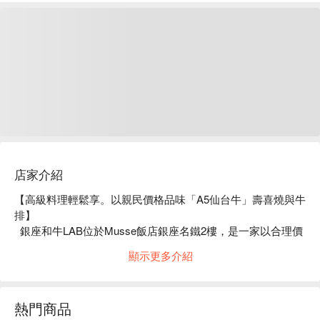
店家介紹
【高級料理輕鬆享。以親民價格品味「A5仙台牛」壽喜燒與牛
排】

  銀座和牛LAB位於Musse飯店銀座名鐵2樓，是一家以合理價
格提供高級「A5仙台牛」的餐廳。壽喜燒套餐選用頂級沙朗或
顯示更多介紹
肋眼部位，搭配吸收醬汁的蔬菜與濃郁雞蛋，呈現極致風味。
牛排則提供菲力與夏多布里昂選擇，第一塊牛排由專業人員負
責烹調，並提供最佳熟度建議，接下來的部分則由客人自行掌
熱門商品
控火候，確保每一口都充滿美味。店內設有適合獨自用餐的吧