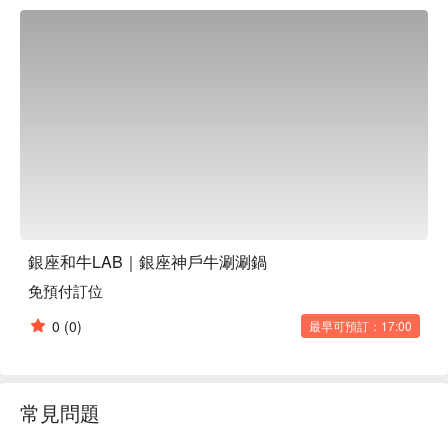
台座位，以及適合好友歡聚的桌席。嚴選與牛肉完美搭配的紅
酒與日本清酒，並有可對應英語的服務人員與英文菜單，讓海
外賓客也能輕鬆享用。

※ 內容由 AI 翻譯而成
銀座和牛LAB｜銀座神戶牛涮涮鍋
免預付訂位
0
(0)
最早可預訂：17:00
常見問題