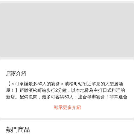
店家介紹
【＜可承辦最多50人的宴會＞濱松町站附近罕見的大型居酒
屋！】距離濱松町站步行2分鐘，以本地雞為主打日式料理的
新店。配備包間，最多可容納50人，適合舉辦宴會！非常適合
舉辦歡迎會、歡送會、忘年會等各種宴會！包廂齊全！本店人
顯示更多介紹
氣菜！店長推薦的「特製黑薙套餐」和主廚推薦的「享樂套餐
附琉球料理×砂鍋飯」共9道菜品，2.5小時供應，敬請品嚐。

※ 內容由 AI 翻譯而成
熱門商品