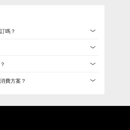
預訂嗎？
？
間？
麼消費方案？