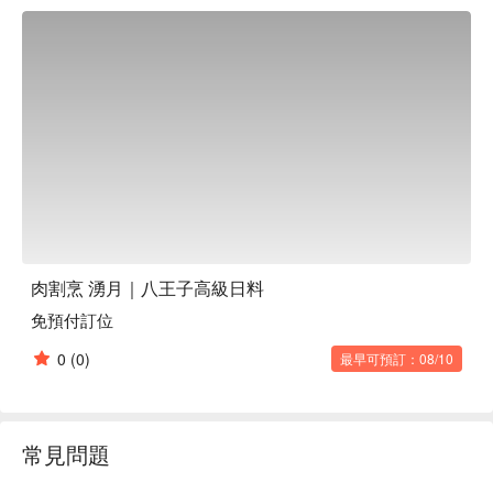
質肉類。我們提供將新鮮魚類和蔬菜與廚師的創意相結合的時
令菜餚。這裡是成年人的隱居之所，您可以在這裡盡情享受肉
的美味和美酒。

※ 內容由 AI 翻譯而成
肉割烹 湧月｜八王子高級日料
免預付訂位
0
(0)
最早可預訂：08/10
常見問題