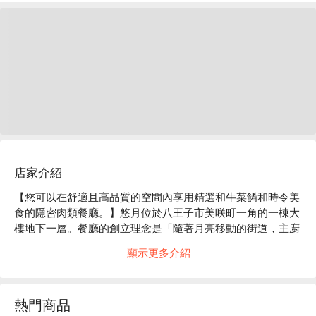
店家介紹
【您可以在舒適且高品質的空間內享用精選和牛菜餚和時令美
食的隱密肉類餐廳。】悠月位於八王子市美咲町一角的一棟大
樓地下一層。餐廳的創立理念是「隨著月亮移動的街道，主廚
迸發的創意慾望，店員的熱情款待，為顧客提供充實的時
顯示更多介紹
光」。店內氣氛輕鬆愜意，您可以在爵士樂的伴奏下享用美
食。店內氣氛溫馨宜人，即使是女性獨自一人也能輕鬆光臨。
店內精選的和牛並非產地，而是品質優良。主菜是三分熟的和
熱門商品
牛，口感濃鬱。您可以從刺身、烤肉、燉菜等各種角度享用優