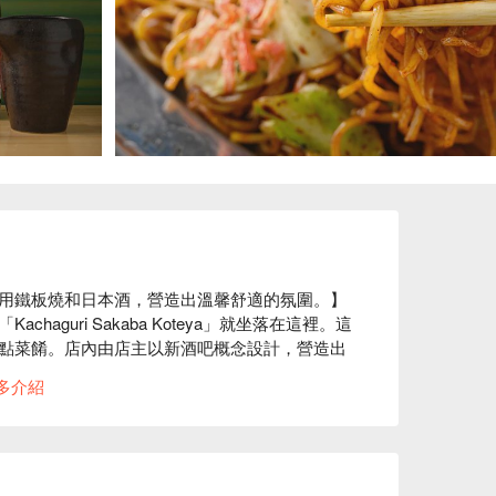
用鐵板燒和日本酒，營造出溫馨舒適的氛圍。】
guri Sakaba Koteya」就坐落在這裡。這
點菜餚。店內由店主以新酒吧概念設計，營造出
”和“炸豬排”。價格合理，讓您輕鬆點「再來一
多介紹
論是獨自一人，還是女生聚會，抑或與家人一
新顧客，都能在這裡度過一段美好的時光。
