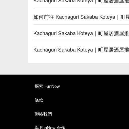
如何前往 Kachaguri Sakaba Kotey
Kachaguri Sakaba Koteya｜町屋
Kachaguri Sakaba Koteya｜町
探索 FunNow
條款
聯絡我們
與 FunNow 合作