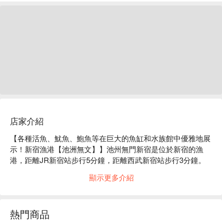
店家介紹
【各種活魚、魷魚、鮑魚等在巨大的魚缸和水族館中優雅地展
示！新宿漁港【池洲無文】】池州無門新宿是位於新宿的漁
港，距離JR新宿站步行5分鐘，距離西武新宿站步行3分鐘。
一踏入一樓入口，彷彿置身於另一個世界。中央是一個巨大的
顯示更多介紹
魚缸，上方排列著一排魚缸。店內有特色的遊動魷魚、鯛魚、
比目魚、去皮帶肝魚、龍蝦、鮑魚、北海螺等各種活魚，隨著
季節更迭優雅地度過各自的時光。藍鰭鮪魚也採用天然原料精
熱門商品
心挑選，擁有最高品質的美味！歡迎您嘗試各種組合享用。午