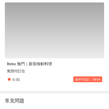
餐時段，藍鰭鮪蓋飯和刺身套餐非常受歡迎。此外，還有涮涮
鍋等多種肉品可供選擇。此外，還有燉菜、烤菜、炸菜等經驗
豐富的專業廚師精心烹調的菜餚，讓您盡享美味。您可以坐在
寬大的吧台座位或桌椅上欣賞魚缸，或在私人房間放鬆身心。

※ 內容由 AI 翻譯而成
Ikesu 無門｜新宿海鮮料理
免預付訂位
0
(0)
最早可預訂：08/09
常見問題