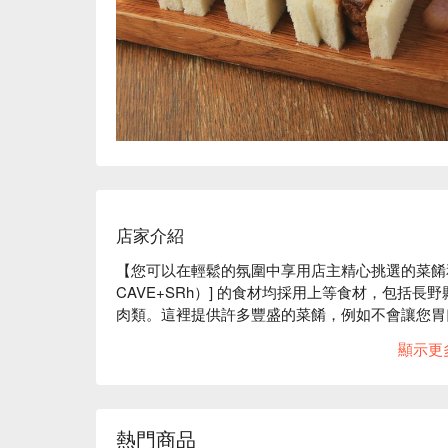
店家介紹
【您可以在輕鬆的氛圍中享用店主精心挑選的菜餚和
CAVE+SRh）] 的食材均採用上等食材，包括
肉類。這裡提供許多豐盛的菜餚，例如不會讓您胃口
餐的理想之選。此外，這裡還提供豐富的酒水，從
顯示更
製的雞尾酒，讓您體驗到別樣的風味。這家充滿英倫
樣工作。六人或六人以上的團體可以兩小時租用餐
開以確保良好的通風，讓您可以安心用餐。

※ 內容由 AI 翻譯而成
熱門商品