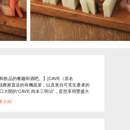
飲品的餐廳和酒吧。】[CAVE（原名 
長野縣農家直送的有機蔬菜，以及來自可見生產者的
大開的“CAVE 肉末三明治”，是您享用豐盛大
精心挑選的有機葡萄酒到採用新鮮香草和水果調
多介紹
風格的餐廳配備Wi-Fi，讓您可以像遊牧民族一
廳。此外，餐廳衛生管理嚴格，窗戶可以完全打