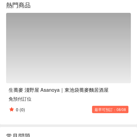
熱門商品
店內是充滿溫暖木質質感的日式空間，營造出溫馨舒適的氛
圍。您可以一邊沉浸在蕎麥麵的香氣中，一邊享受片刻喘息的
悠閒時光。從單人用餐到家庭聚餐、宴會，這家餐廳適合各種
場合。

※ 內容由 AI 翻譯而成
生蕎麥 淺野屋 Asanoya｜東池袋蕎麥麵居酒屋
免預付訂位
0
(0)
最早可預訂：08/08
常見問題