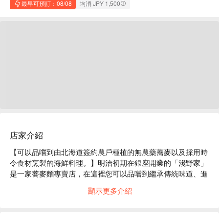
最早可預訂：08/08
均消 JPY 1,500
店家介紹
【可以品嚐到由北海道簽約農戶種植的無農藥蕎麥以及採用時
令食材烹製的海鮮料理。】明治初期在銀座開業的「淺野家」
是一家蕎麥麵專賣店，在這裡您可以品嚐到繼承傳統味道、進
一步研究蕎麥麵並賦予其新意的各種料理。精選蕎麥麵經石磨
顯示更多介紹
研磨，以2:8的比例研磨，香濃滑爽的蕎麥麵與精心熬製的高
湯完美融合，成就絕妙的口感。您可以用蒸籠品嚐蕎麥麵的美
味，也可以品嚐與鴨肉高湯風味截然不同的鴨肉丸子蕎麥麵。