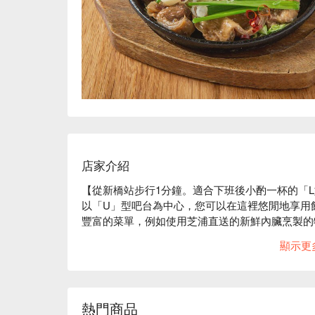
店家介紹
【從新橋站步行1分鐘。適合下班後小酌一杯的「
以「U」型吧台為中心，您可以在這裡悠閒地享用
豐富的菜單，例如使用芝浦直送的新鮮內臟烹製的
印象深刻的烤全雞。飲品種類豐富，除了人氣主打
顯示更
這個季節飲用的當地酒。松竹梅距離新橋站步行一
自一人，還是與同事小酌，這裡都是您休閒放鬆的
※ 內容由 AI 翻譯而成
熱門商品