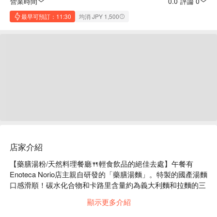
營業時間
0.0
·
評論 0
最早可預訂：11:30
均消 JPY 1,500
店家介紹
【藥膳湯粉/天然料理餐廳🍴輕食飲品的絕佳去處】午餐有
Enoteca Norio店主親自研發的「藥膳湯麵」。特製的國產湯麵
口感滑順！碳水化合物和卡路里含量約為義大利麵和拉麵的三
分之一，是健康食品。其他菜色包括藥膳肉末咖哩和藥膳豬肉
顯示更多介紹
飯。 ★非常適合作為午餐的輕食♪來自傳奇吉田農場的馬蘇里
拉奶酪、福島縣古里町的無農藥蔬菜、秋田縣稻庭烏冬村的自