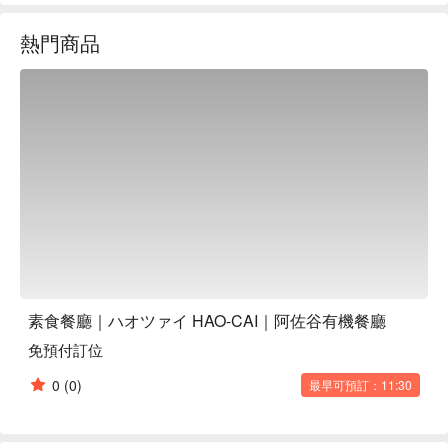
然風乾火腿等等。 ★沒有繁複的菜餚，只有註重食材的簡單
熱門商品
料理。 「我們致力於手工製作、無鮮味調味料、發酵食品、
無農藥有機蔬菜」晚餐也可以單獨享用藥膳湯麵。請隨意來一
碗♪

※ 內容由 AI 翻譯而成
素食餐廳｜ハオツァイ HAO-CAI｜阿佐谷有機餐廳
免預付訂位
0
(0)
最早可預訂：11:30