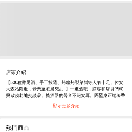
店家介紹
【500種雞尾酒、手工披薩、烤箱烤製菜餚等人氣十足。位於
大森站附近，營業至凌晨5點。】一進酒吧，顧客和店員們就
興致勃勃地交談著。搖酒器的聲音不絕於耳。隔壁桌正端著香
氣撲鼻的意麵……這是一家讓大森派對達人放鬆身心的餐廳。
顯示更多介紹
營業至凌晨5點，以提供令人滿足的飲料和美食而聞名。推薦
菜色是現場製作的披薩。自製醬汁和融化起司的完美融合令人
難以抗拒。飲品種類繁多，但最棒的是為您調製的原創雞尾
熱門商品
酒。
