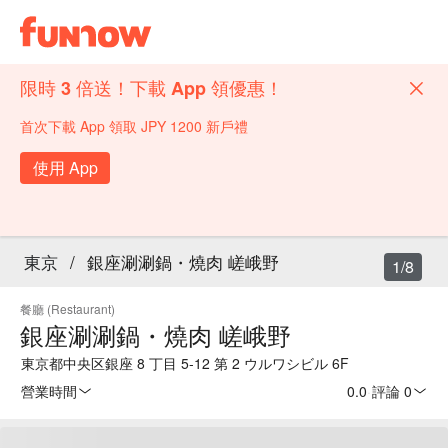
限時 3 倍送！下載 App 領優惠！
首次下載 App 領取 JPY 1200 新戶禮
使用 App
東京
/
銀座涮涮鍋・燒肉 嵯峨野
1/8
餐廳 (Restaurant)
銀座涮涮鍋・燒肉 嵯峨野
東京都中央区銀座 8 丁目 5-12 第 2 ウルワシビル 6F
營業時間
0.0
·
評論 0