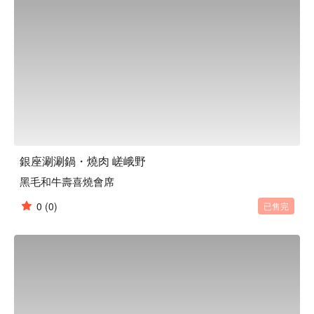
銀座涮涮鍋・燒肉 嵯峨野
黑毛和牛壽喜燒會席
0
(0)
已售完