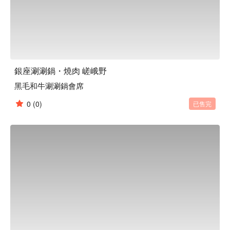
銀座涮涮鍋・燒肉 嵯峨野
黑毛和牛涮涮鍋會席
0
(0)
已售完