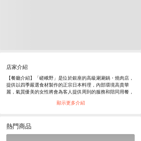
店家介紹
【餐廳介紹】「嵯峨野」是位於銀座的高級涮涮鍋・燒肉店，
提供以四季嚴選食材製作的正宗日本料理，內部環境高貴華
麗，氣質優美的女性將會為客人提供周到的服務和陪同用餐，
來銀座度過一個優雅奢華的夜晚吧。

顯示更多介紹
【招牌菜色】炭火燒肉套餐、涮涮鍋套餐、壽喜燒套餐

【口碑好評】Google 4.4 星好評推薦⭐️ 

【更多推薦】定價透明：帳單上會明確記載基本套餐費用及其
熱門商品
他額外收費項目，讓你安心享受服務！