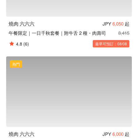
燒肉 六六六
JPY
6,050
起
午餐限定｜一日千秋套餐｜附牛舌 2 種・肉壽司
8,415
4.8
(6)
最早可預訂：08/08
熱門
燒肉 六六六
JPY
6,000
起