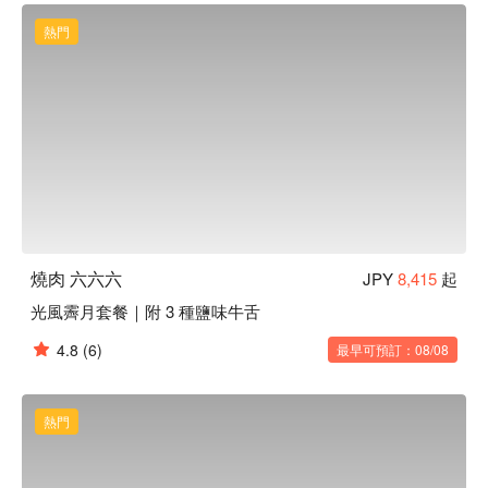
熱門
燒肉 六六六
JPY
8,415
起
光風霽月套餐｜附 3 種鹽味牛舌
4.8
(6)
最早可預訂：08/08
熱門