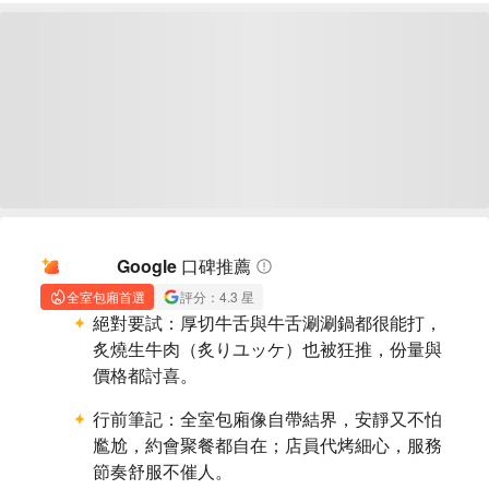
AI 摘要
Google 口碑推薦
全室包廂首選
評分：4.3 星
絕對要試：
厚切牛舌與牛舌涮涮鍋都很能打，
炙燒生牛肉（炙りユッケ）也被狂推，份量與
價格都討喜。
行前筆記：
全室包廂像自帶結界，安靜又不怕
尷尬，約會聚餐都自在；店員代烤細心，服務
節奏舒服不催人。