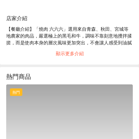
店家介紹
【餐廳介紹】「燒肉 六六六」選用來自青森、秋田、宮城等
地農家的肉品，嚴選極上的黑毛和牛，調味不靠刻意地攪拌揉
搓，而是使肉本身的層次風味更加突出，不會讓人感受到油膩
與負擔，品嚐最純粹的美味！

顯示更多介紹
【招牌菜色】炙燒生拌牛肉：生拌牛肉一直都是廣受歡迎的料
理，店家除了提供一般口味，也有添加新奇元素的選擇，推薦
給追求新鮮感的你！

熱門商品
【口碑好評】Google 4.3 星好評推薦⭐️

【更多推薦】想在都市的喧囂中尋得好好充電休息的地方，這
個燒肉空間絕對是你的不二之選！座位寬敞舒適並設有包廂，
熱門
不用擔心周遭環境，盡情享用美食吧！