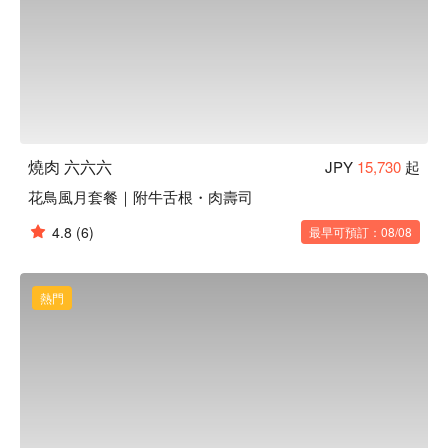
燒肉 六六六
JPY
15,730
起
花鳥風月套餐｜附牛舌根・肉壽司
4.8
(6)
最早可預訂：08/08
熱門