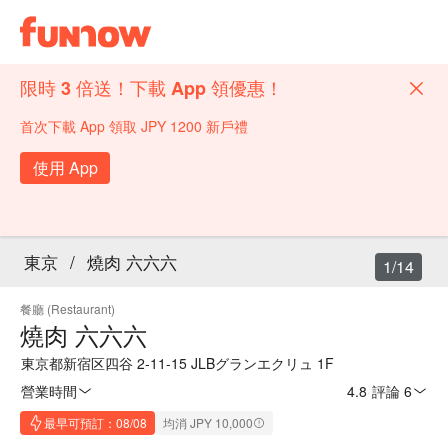
限時 3 倍送！下載 App 領優惠！
首次下載 App 領取 JPY 1200 新戶禮
使用 App
東京
/
燒肉 六六六
1/14
餐廳 (Restaurant)
燒肉 六六六
東京都新宿区四谷 2-11-15 JLBグランエクリュ 1F
營業時間
4.8
·
評論 6
最早可預訂：08/08
均消 JPY 10,000