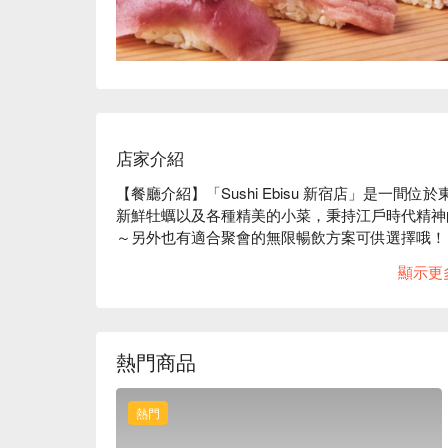
店家介紹
【餐廳介紹】「Sushi Ebisu 新宿店」是一
新鮮牡蠣以及各種精美的小菜，秉持江戶時代精神的
～另外也有適合聚會的無限暢飲方案可供選擇哦！

【招牌菜色】本店引以自豪的「極品壽司」，無論
顯示更
遇見的美味，深受女性顧客們的喜愛。

【口碑好評】Google 4.2 星好評推薦⭐️

【更多推薦】週末及節日限定！我們推出了大受歡
活動，等你來參加！
熱門商品
熱門