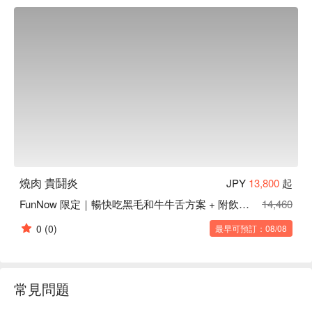
層層把關的「雪降和牛」。說燒肉的「食材品質等於一切」一
點也不為過！歡迎來這品嚐日本職人們嚴選的美味 ♪

【店内氣氛】燒肉店內有提供包廂和吧台座位，非常適合親友
聚餐。認真經營、對品質絕不妥協的店長，在這裡等著您的光
臨！
燒肉 貴鬪炎
JPY
13,800
起
FunNow 限定｜暢快吃黑毛和牛牛舌方案 + 附飲品 1 杯
14,460
0
(0)
最早可預訂：08/08
常見問題