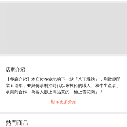
店家介紹
【餐廳介紹】本店位在築地的下一站「八丁堀站」，剛歡慶開
業五週年，並與傳承明治時代以來技術的職人、和牛生產者、
承銷商合作，為客人獻上高品質的「極上雪花肉」！

【嚴選食材】山形縣尾花澤產的「雪降和牛」是不同於三大和
顯示更多介紹
牛的「獨一無二的和牛」。祂們被飼養在嚴寒地區、經歷過兩
次嚴冬，從而造就油花均勻、美味程度驚人的肉質！雖然三大
和牛因爲廣受歡迎而被大量飼養，導致難以控管每頭牛的品
熱門商品
質。但幸運的是本店老闆透過關係，找到受過生產者、承銷商