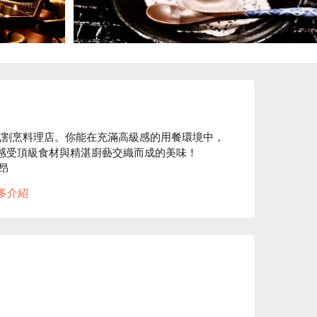
式割烹料理店。你能在充滿高級感的用餐環境中，
情感受頂級食材與精湛廚藝交織而成的美味！



多介紹
附近有許多旅遊景點，包括太陽城、南池袋公園、
又可以在吧台區看到廚師們細心料理，不論是慶
適合。過往更得到來自客人「帶親友來真是對