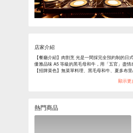
店家介紹
【餐廳介紹】肉割烹 光是一間採完全預約制的日
優雅品味 A5 等級的黑毛母和牛，用「五官」盡
【招牌菜色】無菜單料理、黑毛母和牛、夏多布里昂
【口碑好評】Google 4.9 星超高好評推薦⭐️

顯示更
【更多推薦】距離池袋站東口僅需步行 5 分鐘，
西武百貨等人氣去處都在等著你！店內裝潢奢華、
祝紀念日、浪漫約會，或是商務招待等場合都非常
了！」的好評！
熱門商品