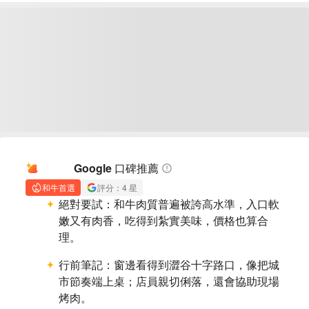
AI 摘要
Google 口碑推薦
和牛首選
評分：4 星
絕對要試：
和牛肉質普遍被誇高水準，入口軟
嫩又有肉香，吃得到紮實美味，價格也算合
理。
行前筆記：
窗邊看得到澀谷十字路口，像把城
市節奏端上桌；店員親切俐落，還會協助現場
烤肉。