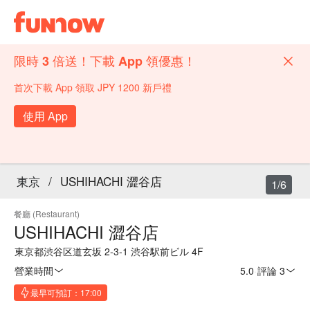
限時 3 倍送！下載 App 領優惠！
首次下載 App 領取 JPY 1200 新戶禮
使用 App
東京
/
USHIHACHI 澀谷店
1/6
餐廳 (Restaurant)
USHIHACHI 澀谷店
東京都渋谷区道玄坂 2-3‐1 渋谷駅前ビル 4F
營業時間
5.0
·
評論 3
最早可預訂：17:00