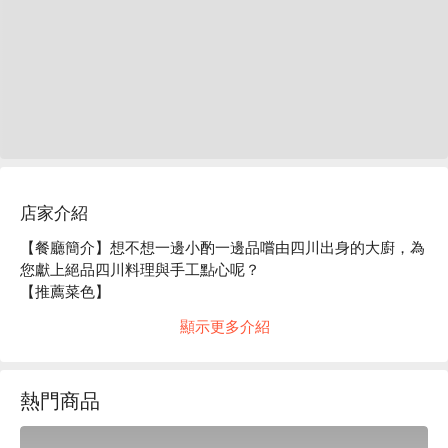
店家介紹
【餐廳簡介】想不想一邊小酌一邊品嚐由四川出身的大廚，為
您獻上絕品四川料理與手工點心呢？

【推薦菜色】

中國風羊／牛肉串燒：使用由店長嚴選的新鮮羊肉與牛肉！香
顯示更多介紹
辣道地的口感讓人上癮！

手工點心：本店自豪的雞翅煎餃是將雞翅去骨，搭配口感清脆
的食材一起包入餡料中。

熱門商品
【店内氛圍】擁有新店才有的潔淨感，以及恰到好處的柔和照
明，整體氛圍令人沉穩。