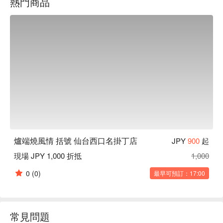
熱門商品
可欣賞精湛的料理過程，有趣的是職人會將現點現烤的美食以
特大飯勺送到饕客面前，表演性十足成了一大噱頭！店內部分
餐具使用講究的櫪木縣純手工益子燒，襯托料理美味。

【招牌菜色】

生魚片拼盤：從全國產地直送的當季新鮮漁獲，僅簡單處理
後，職人以熟練刀法切成生魚片端上桌。每一口魚肉都肥美鮮
甜、來自大海的滋味尚青！

炙燒料理：將阿波尾雞、大蝦、帆立貝等海鮮以炭火炙烤，保
留食材原味肉汁，散發陣陣炭香實在太誘人～
爐端燒風情 括號 仙台西口名掛丁店
JPY
900
起
現場 JPY 1,000 折抵
1,000
0
(0)
最早可預訂：17:00
常見問題