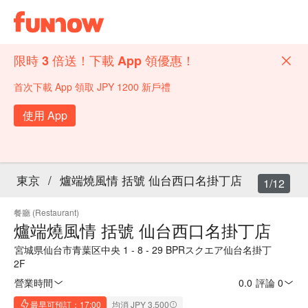
限時 3 倍送！下載 App 領優惠！
首次下載 App 領取 JPY 1200 新戶禮
使用 App
東京
/
爐端燒風情 括號 仙台西口名掛丁店
1/12
餐廳 (Restaurant)
爐端燒風情 括號 仙台西口名掛丁店
宮城県仙台市青葉区中央 1 - 8 - 29 BPRスクエア仙台名掛丁
2F
營業時間
0.0
·
評論 0
最早可預訂：17:00
均消 JPY 3,500