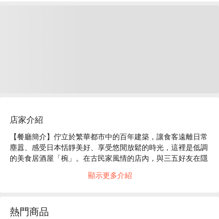
店家介紹
【餐廳簡介】佇立於繁華都市中的百年建築，讓食客遠離日常
塵囂、感受日本恬靜美好、享受悠閒放鬆的時光，這裡是低調
的美食居酒屋「椀」。在古民家風情的店內，與三五好友在隱
密的包廂中，大啖創意和風現代料理吧！

顯示更多介紹
【店家氛圍】「美食居酒屋 椀」的裝潢概念是營造出 “ 100 年
前的日本古民房 ” 的復古氣氛。使用木質建材及暖色系照明，
再以細竹及和服腰帶等材料裝飾店內，打造出純和風的用餐空
熱門商品
間。在匠人精心設計的沈穩日式氛圍中，以美酒佳餚招待來