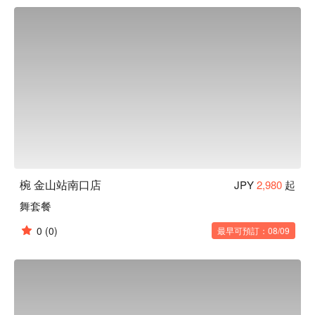
客、帶您品味日常之美。此外，如同店名「椀」（碗）一樣，
本店對於餐具也十分講究。店內部分餐具來自櫪木縣的純手工
益子燒，與餐廳裝潢完美結合，更襯托料理美味。

【招牌菜色】

餐前沙拉：本店提供的餐前沙拉可免費續盤，還有多種口味沙
拉醬任選搭配。飯前先用蔬菜墊肚子，可以減緩身體對醣分的
吸收，抑制血糖值急遽上升或過度攝取醣分。

陶杯裝啤酒：啤酒以陶瓷杯提供，用嚴選的杯子和益子燒的餐
盤為美食加分，帶給來客別有一番風味的用餐體驗。

一天一碗味噌湯：餐點最後會招待每人一碗味噌湯，湯中含有
的大豆蛋白可以溶解血液中的膽固醇，讓血管更健康喔！
椀 金山站南口店
JPY
2,980
起
舞套餐
0
(0)
最早可預訂：08/09