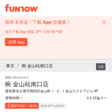
限時 3 倍送！下載 App 領優惠！
首次下載 App 領取 JPY 1200 新戶禮
使用 App
東京
/
椀 金山站南口店
1/5
餐廳 (Restaurant)
椀 金山站南口店
愛知県名古屋市熱田区金山町 1 - 2 - 1 金山スクエアビル 8F
營業時間
0.0
·
評論 0
最早可預訂：08/09
均消 JPY 4,500