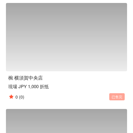
客、帶您品味日常之美。此外，如同店名「椀」（碗）一樣，
本店對於餐具也十分講究。店內部分餐具來自櫪木縣的純手工
益子燒，與餐廳裝潢完美結合，更襯托料理美味。

【招牌菜色】

餐前沙拉：本店提供的餐前沙拉可免費續盤，還有多種口味沙
拉醬任選搭配。飯前先用蔬菜墊肚子，可以減緩身體對醣分的
吸收，抑制血糖值急遽上升或過度攝取醣分。

陶杯裝啤酒：啤酒以陶瓷杯提供，用嚴選的杯子和益子燒的餐
盤為美食加分，帶給來客別有一番風味的用餐體驗。

一天一碗味噌湯：餐點最後會招待每人一碗味噌湯，湯中含有
的大豆蛋白可以溶解血液中的膽固醇，讓血管更健康喔！
椀 横須賀中央店
現場 JPY 1,000 折抵
0
(0)
已售完