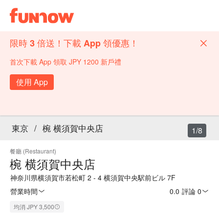
限時 3 倍送！下載 App 領優惠！
首次下載 App 領取 JPY 1200 新戶禮
使用 App
東京
/
椀 横須賀中央店
1/8
餐廳 (Restaurant)
椀 横須賀中央店
神奈川県横須賀市若松町 2 - 4 横須賀中央駅前ビル 7F
營業時間
0.0
·
評論 0
均消 JPY 3,500