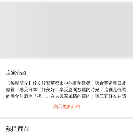
店家介紹
【餐廳簡介】佇立於繁華都市中的百年建築，讓食客遠離日常
塵囂、感受日本恬靜美好、享受悠閒放鬆的時光，這裡是低調
的美食居酒屋「椀」。在古民家風情的店內，與三五好友在隱
密的包廂中，大啖創意和風現代料理吧！

顯示更多介紹
【店家氛圍】「美食居酒屋 椀」的裝潢概念是營造出 “ 100 年
前的日本古民房 ” 的復古氣氛。使用木質建材及暖色系照明，
再以細竹及和服腰帶等材料裝飾店內，打造出純和風的用餐空
熱門商品
間。在匠人精心設計的沈穩日式氛圍中，以美酒佳餚招待來