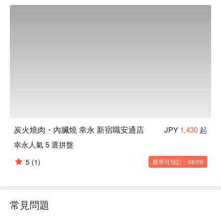
路，且全年無休、每天營業至早上 6 點之外，還是連鎖店中位
置最多的分店喔！
炭火燒肉・內臟燒 幸永 新宿職安通店
JPY
1,430
起
幸永人氣 5 選拼盤
5
(1)
最早可預訂：08/09
常見問題