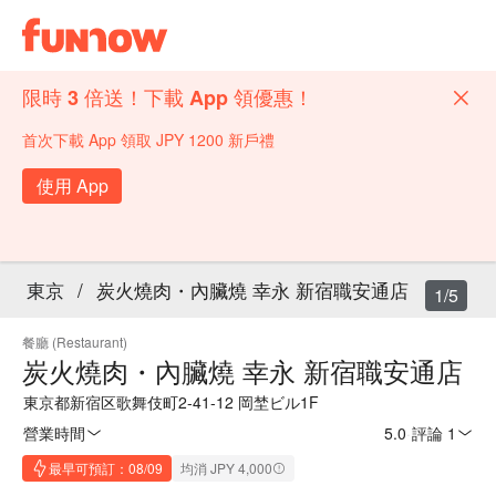
限時 3 倍送！下載 App 領優惠！
首次下載 App 領取 JPY 1200 新戶禮
使用 App
東京
/
炭火燒肉・內臟燒 幸永 新宿職安通店
1/5
餐廳 (Restaurant)
炭火燒肉・內臟燒 幸永 新宿職安通店
東京都新宿区歌舞伎町2-41-12 岡埜ビル1F
營業時間
5.0
·
評論 1
最早可預訂：08/09
均消 JPY 4,000