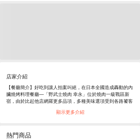
店家介紹
【餐廳簡介】好吃到讓人拍案叫絕，在日本全國造成轟動的內
臟燒烤料理餐廳—「野武士燒肉 幸永」位於燒肉一級戰區新
宿，由於比起他店網羅更多品項，多種美味選項受到各路饕客
喜愛。將肉片放上烤網的瞬間香氣擴散，不管是誰食慾都能大
顯示更多介紹
增！

【招牌菜色】特別是「極致內臟」柔軟程度及脂肪的甜味會顛
覆您過去對內臟的想像，搭配多種調味料，好吃加乘！

熱門商品
【絕佳地點】職安通店位在職安通中心地區，容易抵達不易迷