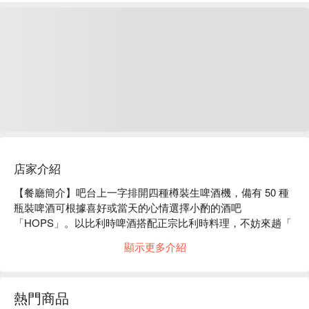
店家介紹
【餐廳簡介】吧台上一字排開四種樽裝生啤酒機，備有 50 種
瓶裝啤酒可根據喜好或當天的心情選擇小酌的酒吧
「HOPS」。以比利時啤酒搭配正宗比利時料理，不妨來趟「 
比利時之旅 」吧！

顯示更多介紹
【招牌菜色】

溶岩石板串燒：使用山梨縣產放養雞「信玄雞」、稀少品種「 
伊比利豬 」及匈牙利國寶豬的「 綿羊豬 」，於溶岩石板上直
熱門商品
接烤使肉的外層酥脆焦香，內層卻又鬆軟柔嫩。
