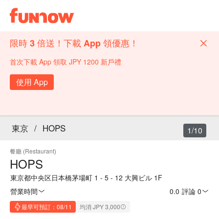
限時 3 倍送！下載 App 領優惠！
首次下載 App 領取 JPY 1200 新戶禮
使用 App
東京
/
HOPS
1/10
餐廳 (Restaurant)
HOPS
東京都中央区日本橋茅場町 1 - 5 - 12 大興ビル 1F
營業時間
0.0
·
評論 0
最早可預訂：08/11
均消 JPY 3,000