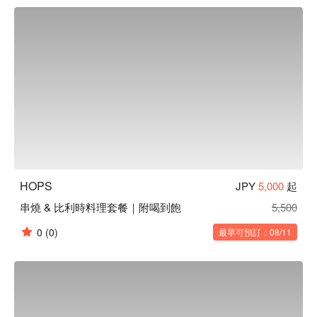
淡菜鍋：比利時餐桌上不可或缺的一品！以蒜頭與白酒蒸淡
菜，淡菜肉質肥美鮮甜，而醬汁以麵包沾取享用更顯美味。
HOPS
JPY
5,000
起
串燒 & 比利時料理套餐｜附喝到飽
5,500
0
(0)
最早可預訂：08/11